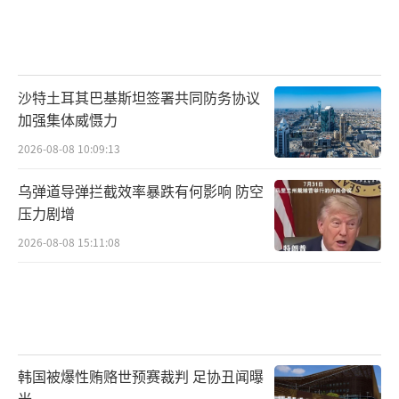
沙特土耳其巴基斯坦签署共同防务协议
加强集体威慑力
2026-08-08 10:09:13
乌弹道导弹拦截效率暴跌有何影响 防空
压力剧增
2026-08-08 15:11:08
韩国被爆性贿赂世预赛裁判 足协丑闻曝
光