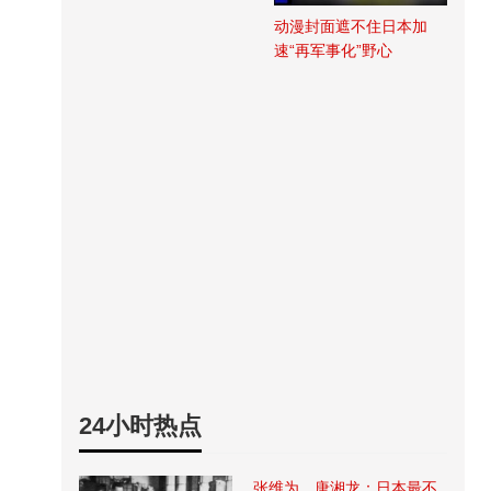
动漫封面遮不住日本加
速“再军事化”野心
24小时热点
张维为、唐湘龙：日本最不