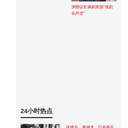
伊朗议长讽刺美国“戏剧
化外交”
24小时热点
张维为、唐湘龙：日本最不