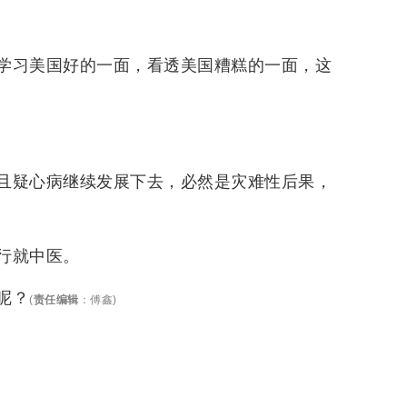
学习美国好的一面，看透美国糟糕的一面，这
且疑心病继续发展下去，必然是灾难性后果，
行就中医。
呢？
(
责任编辑
：
傅鑫
)