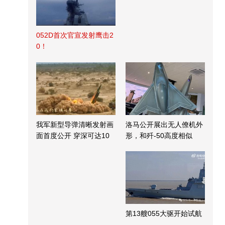
052D首次官宣发射鹰击2
0！
我军新型导弹清晰发射画
洛马公开展出无人僚机外
面首度公开 穿深可达10
形，和歼-50高度相似
米
第13艘055大驱开始试航