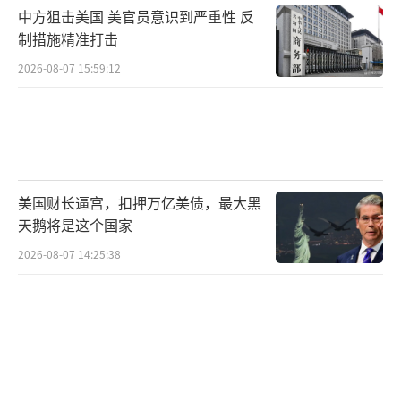
中方狙击美国 美官员意识到严重性 反
欧盟也有样学样，你对我钢铝加征25%关
制措施精准打击
税，那我对美国威士忌加征50%关税。
2026-08-07 15:59:12
这样的关税，美国酒还怎么卖？
我看到，美国酒类协会就在一份声明中
说：欧盟对美国烈酒加征 50% 的关税，“让人
深感失望，并将严重削弱重建美国烈酒在欧盟
美国财长逼宫，扣押万亿美债，最大黑
天鹅将是这个国家
国家出口的成功努力”。
2026-08-07 14:25:38
本来卖得好好的，特朗普这样一搞，美国
酒在欧洲没戏了。
这激怒了特朗普。
此前在与到访的爱尔兰总理马丁会晤时，