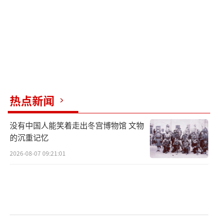
欧盟为什么对美国酒下手？
很简单，美国大部分威士忌产区，都来自
特朗普的票仓，包括肯塔基州和田纳西州。
打蛇要打七寸，报复就报复软肋。欧盟这
样干，加拿大也这样干。
热点新闻
别忘了，加拿大对美国报复，一个重要举
没有中国人能笑着走出冬宫博物馆 文物
动，也是先对美国酒下手。
的沉重记忆
2026-08-07 09:21:01
当然，加拿大人做得更绝，加拿大卖场超
市，更直接将美国酒下架了。急得美国酒商大
喊，关税很伤人，但直接下架不卖美国酒更伤
人。