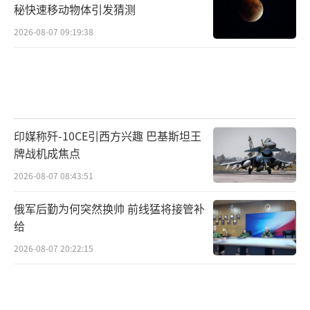
税，“我们想进行谈判，关税带来的只会是双
秘快速移动物体引发猜测
输，我们希望能双赢。”
2026-08-07 09:19:38
但特朗普不这样想，欧盟你老让我输，什
么双赢，美国就要赢两次。
最倒霉的法国则表态：法国不会屈服，决
印媒称歼-10CE引西方兴趣 巴基斯坦王
心与欧盟一起作出反击。
牌战机成焦点
也就是说，如果特朗普200%关税落地，那
2026-08-07 08:43:51
欧盟也会报复，那大家索性都100%起步吧。
俄军后勤为何突然换帅 前线猛将接管补
给
那美国威士忌、法国葡萄酒，也都别卖
2026-08-07 20:22:15
了，自己喝喝自己消化吧。
最后，怎么看？