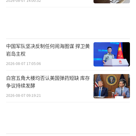
2026-08-07 14:00:32
司，比如苹果”。
欧盟还敢报复？特朗普不吃这一套，一出
手，就要对欧盟加征200%关税。
既然威胁，那就威胁最狠的。
中国军队坚决反制任何闹海图谋 捍卫黄
岩岛主权
这一点，特朗普很擅长，也尝到了甜头。
2026-08-07 17:05:06
此前，为报复美国对进口钢铝加征25%关
白宫五角大楼均否认美国弹药短缺 库存
税，毗邻美国的加拿大安大略省宣布，将对所
争议持续发酵
有输美电力征收25%的附加税。
2026-08-07 09:19:21
特朗普于是疯狂报复，立刻指示美国商务
部长对加拿大钢铝再加征25%关税，使得关税
提高到50%；如果加拿大不低头，他还威胁，4