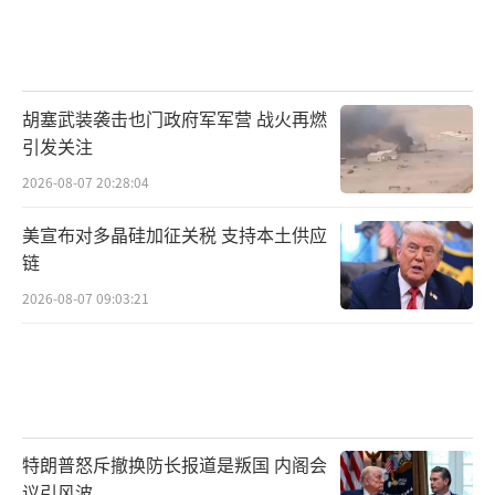
可谓情有独钟。
不排除吧。在他的辞典里，关税真是万能
的。
胡塞武装袭击也门政府军军营 战火再燃
引发关注
1，加征关税，割全世界的韭菜。
2026-08-07 20:28:04
2，加征关税，缩小美国的逆差。
美宣布对多晶硅加征关税 支持本土供应
链
3，加征关税，刺激美国制造业。
2026-08-07 09:03:21
4，加征关税，弥补美国财政赤字。
5，加征关税，替代美国国内征税。
所以，特朗普的关税政策，不仅仅针对加
特朗普怒斥撤换防长报道是叛国 内阁会
拿大、墨西哥、欧盟，针对全世界，日本、韩
议引风波