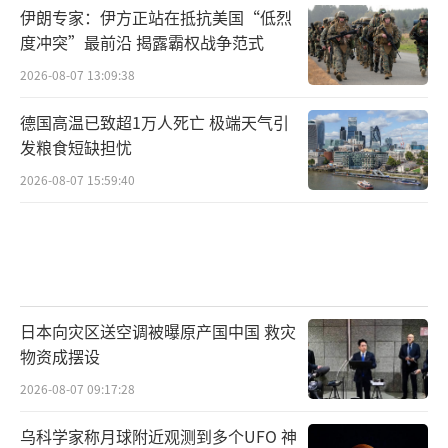
月2日美国加征加拿大汽车关税，彻底让加拿大
伊朗专家：伊方正站在抵抗美国“低烈
汽车业歇菜。
度冲突”最前沿 揭露霸权战争范式
2026-08-07 13:09:38
就是这么狠辣，就是这么霸道，就是这么
德国高温已致超1万人死亡 极端天气引
极限施压。
发粮食短缺担忧
最终，我们看到，安大略省还是怂了，不
2026-08-07 15:59:40
再提25%关税的电力报复，美国也不提50%关
税，但加拿大钢铝，25%关税逃不了。
对于欧盟，特朗普是故伎重演，看到底是
你狠，还是我更狠。
日本向灾区送空调被曝原产国中国 救灾
物资成摆设
欧盟怎么办？
2026-08-07 09:17:28
欧盟还在呼吁美国，撤销对欧盟的钢铝关
乌科学家称月球附近观测到多个UFO 神