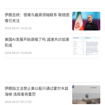
还是粗浅三点吧。
伊朗总统：很难与最高领袖联系 联络困
第一，现在关税都通货膨胀了。
难引关注
在特朗普推动下，好家伙，关税都通货膨
2026-08-07 14:52:33
胀了。
美国AI发展开始退缩了吗 减速共识加速
形成
以前，加征10%、25%关税，感觉都是天
2026-08-07 13:58:54
大的事，将对世界贸易带来重大冲击。
现在呢？
10%、25%都是小CASE，50%也寻常，特
朗普一把就加到了200%。
伊朗拟立法禁止美以船只通过霍尔木兹
海峡 违规者将重罚
横的怕愣的，愣的怕不要命的。你报复，
2026-08-07 09:17:05
那我就玩命。