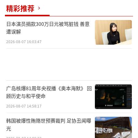
精彩推荐
特朗普明确表态，美国肯定要报复。
他并且痛骂：“美国没有自由贸易。我们
日本演员捐款300万日元被骂脏钱 善意
遭误解
有愚蠢的交易，整个世界都在占美国便宜。”
2026-08-07 16:03:47
唉，我们看到的，是美国在割全世界的韭
菜；特朗普看到的，是全世界在占美国便宜。
尤其是欧盟。
广岛核爆81周年央视播《奥本海默》 回
反正，最近，特朗普将欧盟骂了个狗血喷
顾历史与和平使命
头。
2026-08-07 14:58:17
他痛骂，“欧盟特别特别糟糕”，“他们
韩国被爆性贿赂世预赛裁判 足协丑闻曝
不允许我们在欧洲销售汽车，但他们在美国销
光
售了几百万辆汽车”，“他们还起诉我们的公