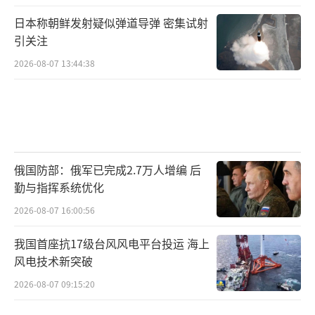
日本称朝鲜发射疑似弹道导弹 密集试射
这也是特朗普的狠辣之处，以超级大国美
引关注
国的国力为武器，进行极限打压，迫使其他国
2026-08-07 13:44:38
家屈服。
我们看到，在这样的施压下，很多中小国
家不得不屈服，你怎么能跟美国斗？
但现在，美国碰到了欧盟。
俄国防部：俄军已完成2.7万人增编 后
勤与指挥系统优化
欧盟会软吗？
2026-08-07 16:00:56
第二，特朗普到底想干什么？
我国首座抗17级台风风电平台投运 海上
风电技术新突破
特朗普曾经说过，关税是最美丽的词汇。
2026-08-07 09:15:20
他对加征关税，有着一种特殊的感情，真