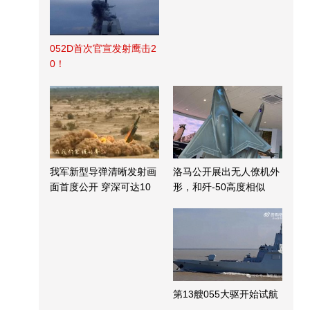
052D首次官宣发射鹰击2
0！
我军新型导弹清晰发射画
洛马公开展出无人僚机外
面首度公开 穿深可达10
形，和歼-50高度相似
米
第13艘055大驱开始试航