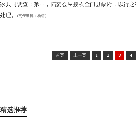
家共同调查；第三，陆委会应授权金门县政府，以行之
处理。
(
责任编辑
：
杨靖
)
首页
上一页
1
2
3
4
精选推荐