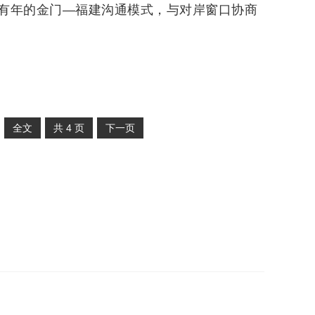
有年的金门—福建沟通模式，与对岸窗口协商
全文
共
4
页
下一页