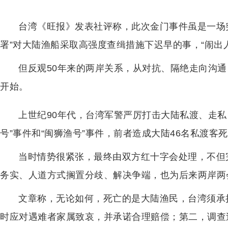
台湾《旺报》发表社评称，此次金门事件虽是一场
署”对大陆渔船采取高强度查缉措施下迟早的事，“闹出
但反观50年来的两岸关系，从对抗、隔绝走向沟
开始。
上世纪90年代，台湾军警严厉打击大陆私渡、走私
号”事件和“闽狮渔号”事件，前者造成大陆46名私渡客
当时情势很紧张，最终由双方红十字会处理，不但
务实、人道方式搁置分歧、解决争端，也为后来两岸两
文章称，无论如何，死亡的是大陆渔民，台湾须承
时应对遇难者家属致哀，并承诺合理赔偿；第二，调查