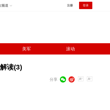
方频道
注册
登录
美军
滚动
读(3)
微信
微博
分享