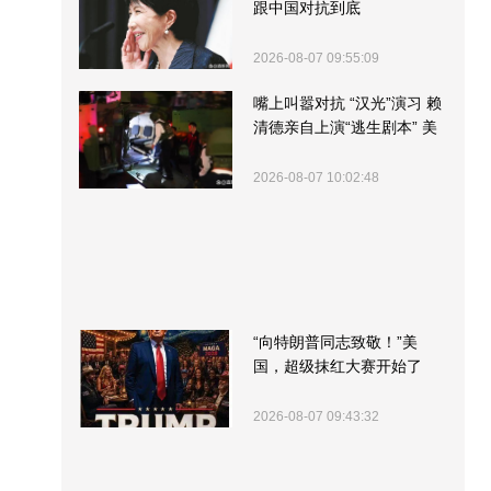
跟中国对抗到底
2026-08-07 09:55:09
嘴上叫嚣对抗 “汉光”演习 赖
清德亲自上演“逃生剧本” 美
军方围观“服务”
2026-08-07 10:02:48
“向特朗普同志致敬！”美
国，超级抹红大赛开始了
2026-08-07 09:43:32