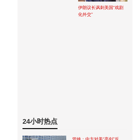
伊朗议长讽刺美国“戏剧
化外交”
24小时热点
管姚：中方对美“亮剑”反