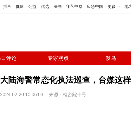
插画
健康
公益
优选
法制
守艺中华
应急中国
更多
地
每日评论
专家观点
俄乌
大陆海警常态化执法巡查，台媒这样解
2024-02-20 10:06:03
来源：
枢密院十号