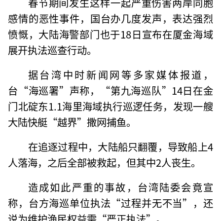
春节期间发生这样一起严重伤害两岸同胞
感情的恶性事件，国台办几度发声，表达强烈
愤慨，大陆海警部门也于18日宣布在厦金海域
展开执法巡查行动。
据台湾中时新闻网等多家媒体报道，
台“海巡署”声称，“第九海巡队”14日在金
门北碇东1.1海里海域执行巡逻任务，发现一艘
大陆快艇“越界”撒网捕鱼。
在追逐过程中，大陆船只翻覆，导致船上4
人落海，之后全部被救起，但其中2人丧生。
造成如此严重的事故，台湾陆委会竟宣
称，台方海巡单位执法“过程并无不当”，还
说为维护渔民权益需“严正执法”。