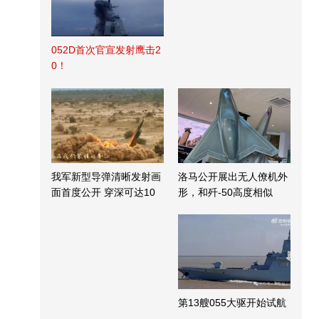
052D首次官宣发射鹰击2
0！
我军新型导弹清晰发射画
洛马公开展出无人僚机外
面首度公开 穿深可达10
形，和歼-50高度相似
米
第13艘055大驱开始试航