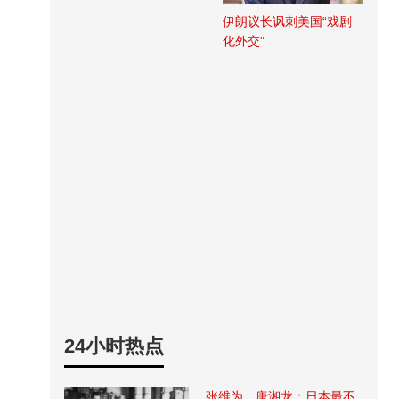
伊朗议长讽刺美国“戏剧
化外交”
24小时热点
张维为、唐湘龙：日本最不