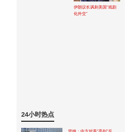
伊朗议长讽刺美国“戏剧
化外交”
24小时热点
管姚：中方对美“亮剑”反