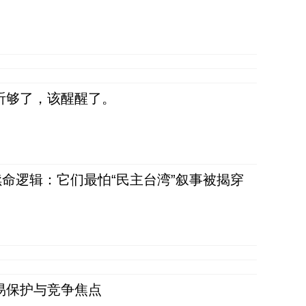
听够了，该醒醒了。
命逻辑：它们最怕“民主台湾”叙事被揭穿
易保护与竞争焦点