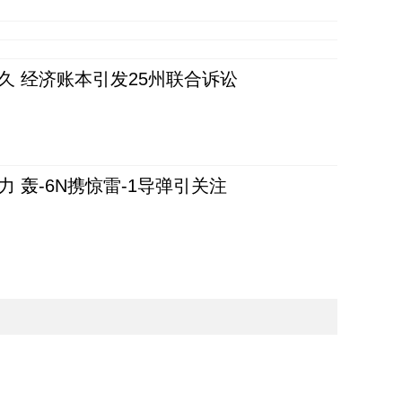
久 经济账本引发25州联合诉讼
 轰-6N携惊雷-1导弹引关注