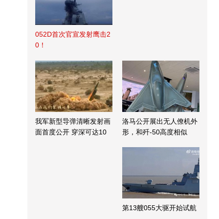
052D首次官宣发射鹰击2
0！
我军新型导弹清晰发射画
洛马公开展出无人僚机外
面首度公开 穿深可达10
形，和歼-50高度相似
米
第13艘055大驱开始试航