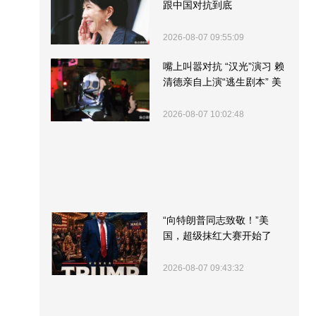
跟中国对抗到底
2026-08-07 09:55:09
嘴上叫嚣对抗 “汉光”演习 赖
清德亲自上演“逃生剧本” 美
军方围观“服务”
2026-08-07 10:02:48
“向特朗普同志致敬！”美
国，超级抹红大赛开始了
2026-08-07 09:43:32