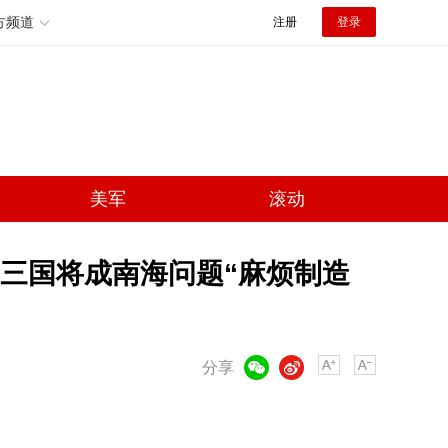
方频道
注册
登录
美军
滚动
三国将成南海问题“麻烦制造
微信
微博
分享