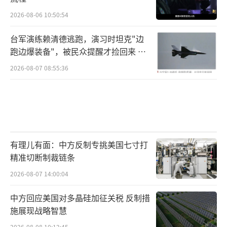
2026-08-06 10:50:54
台军演练赖清德逃跑，演习时坦克"边
跑边爆装备"，被民众提醒才捡回来 演
习状况频出引发关注
2026-08-07 08:55:36
有理儿有面：中方反制专挑美国七寸打
精准切断制裁链条
2026-08-07 14:00:04
中方回应美国对多晶硅加征关税 反制措
施展现战略智慧
2026-08-08 10:12:45