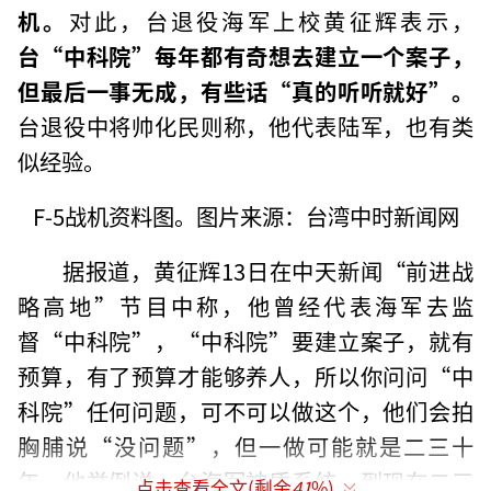
机。
对此，台退役海军上校黄征辉表示，
台“中科院”每年都有奇想去建立一个案子，
但最后一事无成，有些话“真的听听就好”。
台退役中将帅化民则称，他代表陆军，也有类
似经验。
F-5战机资料图。图片来源：台湾中时新闻网
据报道，黄征辉13日在中天新闻“前进战
略高地”节目中称，他曾经代表海军去监
督“中科院”，“中科院”要建立案子，就有
预算，有了预算才能够养人，所以你问问“中
科院”任何问题，可不可以做这个，他们会拍
胸脯说“没问题”，但一做可能就是二三十
年。他举例说，台海军神盾系统，到现在二三
点击查看全文(剩余
41
%)