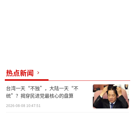
诺，特别是在取缔库尔德工人党支持者的活动
方面。对此，瑞典政府的说法却有所不同：土
耳其要求作出的决定和措施是捍卫结社和言论
自由的瑞典政府无法也无权采取并实施的。
专家认为，土耳其预计在5月选举后才会批
准瑞典的北约成员资格。该日期之后会发生什
热点新闻
么仍是个未知数。土耳其反对派表示，如果在
选举中获胜，将不会反对斯德哥尔摩加入北
台湾一天“不独”，大陆一天“不
约。但埃尔多安则在竞选期间没有就该问题表
统”？揭穿民进党最核心的盘算
态。然而，日历上还有一个心理承受日期：今
2026-08-08 10:47:51
年7月在立陶宛举行的北约峰会。北约表示希望
在这次会议上见到瑞典。
（责任编辑：许朝）