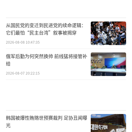
从国民党的变迁到民进党的续命逻辑：
它们最怕“民主台湾”叙事被揭穿
2026-08-08 10:47:35
俄军后勤为何突然换帅 前线猛将接管补
给
2026-08-07 20:22:15
韩国被爆性贿赂世预赛裁判 足协丑闻曝
光