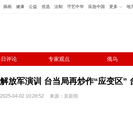
插画
健康
公益
优选
法制
守艺中华
应急中国
更多
地
每日评论
专家观点
俄乌
解放军演训 台当局再炒作“应变区”
2025-04-02 10:28:52
来源：
直新闻