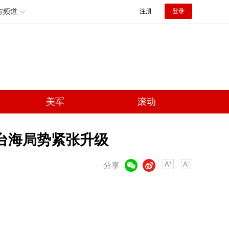
方频道
注册
登录
美军
滚动
 台海局势紧张升级
微信
微博
分享