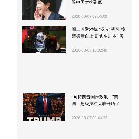
跟中国对抗到底
2026-08-07 09:55:09
嘴上叫嚣对抗 “汉光”演习 赖
清德亲自上演“逃生剧本” 美
军方围观“服务”
2026-08-07 10:02:48
“向特朗普同志致敬！”美
国，超级抹红大赛开始了
2026-08-07 09:43:32