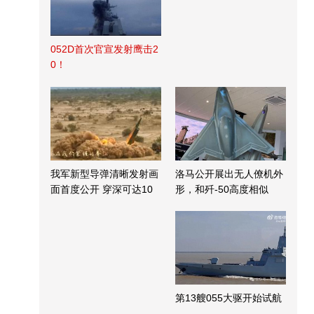
052D首次官宣发射鹰击2
0！
我军新型导弹清晰发射画
洛马公开展出无人僚机外
面首度公开 穿深可达10
形，和歼-50高度相似
米
第13艘055大驱开始试航