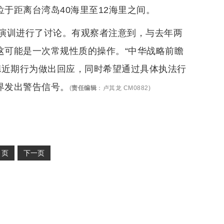
于距离台湾岛40海里至12海里之间。
演训进行了讨论。有观察者注意到，与去年两
这可能是一次常规性质的操作。“中华战略前瞻
德近期行为做出回应，同时希望通过具体执法行
界发出警告信号。
(
责任编辑
：
卢其龙 CM0882
)
2
页
下一页