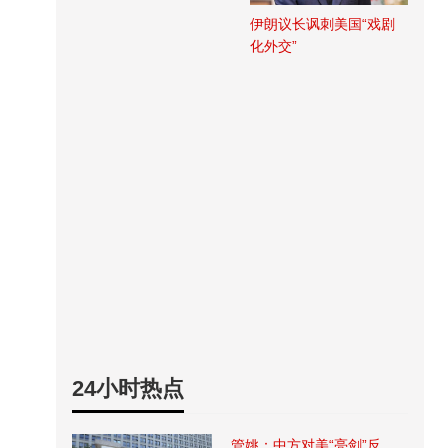
伊朗议长讽刺美国“戏剧
化外交”
24小时热点
管姚：中方对美“亮剑”反