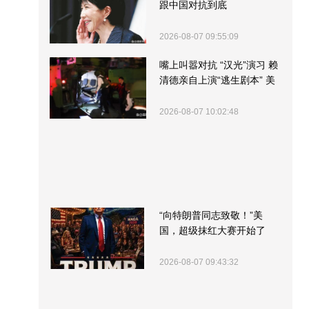
跟中国对抗到底
2026-08-07 09:55:09
嘴上叫嚣对抗 “汉光”演习 赖
清德亲自上演“逃生剧本” 美
军方围观“服务”
2026-08-07 10:02:48
“向特朗普同志致敬！”美
国，超级抹红大赛开始了
2026-08-07 09:43:32