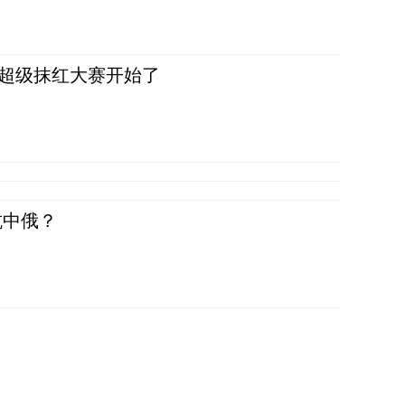
，超级抹红大赛开始了
抗中俄？