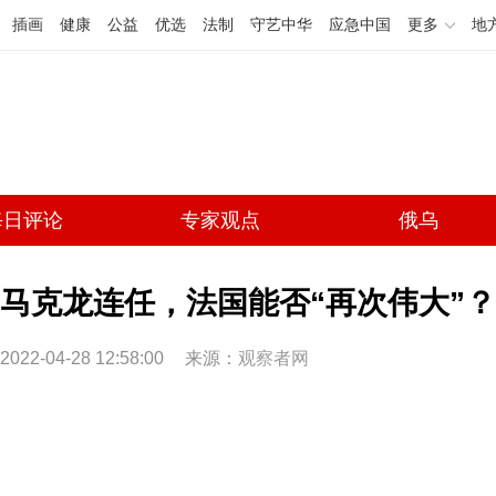
插画
健康
公益
优选
法制
守艺中华
应急中国
更多
地
每日评论
专家观点
俄乌
马克龙连任，法国能否“再次伟大”？(
2022-04-28 12:58:00
来源：
观察者网