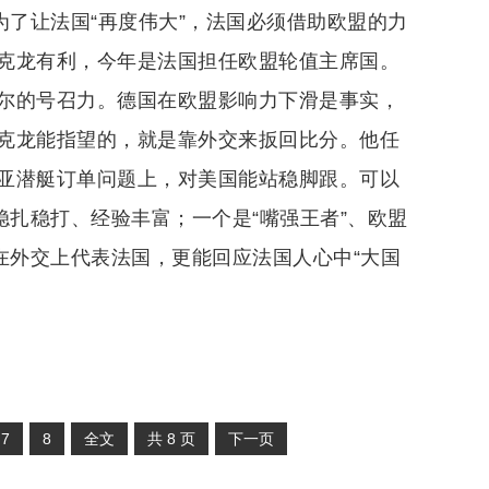
为了让法国“再度伟大”，法国必须借助欧盟的力
克龙有利，今年是法国担任欧盟轮值主席国。
尔的号召力。德国在欧盟影响力下滑是事实，
克龙能指望的，就是靠外交来扳回比分。他任
亚潜艇订单问题上，对美国能站稳脚跟。可以
稳扎稳打、经验丰富；一个是“嘴强王者”、欧盟
在外交上代表法国，更能回应法国人心中“大国
7
8
全文
共
8
页
下一页