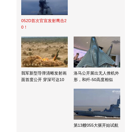
052D首次官宣发射鹰击2
0！
我军新型导弹清晰发射画
洛马公开展出无人僚机外
面首度公开 穿深可达10
形，和歼-50高度相似
米
第13艘055大驱开始试航