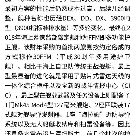
最初方案的性能后仍然成本过高，后续几经调
整，舰种名称也历经DEX、DD、DX、3900吨
型（3900指标准排水量）等多轮变化，最终在2
018年海上幕僚监部敲定舰种为FFM即多功能护
卫舰，该财年采购的首批两艘则按约定俗成的
方式称作30FFM（平成30财年多用途护卫
舰）。相比于海上自卫队传统主战舰艇，最上
型最显着的进化就是采用了贴片式雷达天线的
一体化综合桅杆以及全新的战斗情报中心（CI
C），最上型在舰载武器及任务设备上则配备了
1门Mk45 Mod4型127毫米舰炮、2座四联装17
式舰对舰导弹发射器、1座“海拉姆”近防导弹
系统以及无人船艇收纳库和扫雷设备等，因此
还具备水雷布设与清扫能力。前几个批次的护