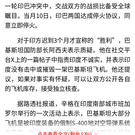
一轮印巴冲突中，交战双方的战损比备受全球
瞩目。当月10日，印巴两国达成停火协议，同
意立即停火。
对于印方迟到3个月才宣称的“胜利”，巴
基斯坦国防部长阿西夫表示质疑。他在社交平
台X上的一篇帖子中指责印度不诚实，并表示印
度没有击中或摧毁一架巴基斯坦飞机。他还提
议，如果对事实有怀疑，可以让双方公开各自
的飞机库存，接受独立核查。
据路透社报道，辛格在印度南部城市班加
罗尔举行的一次活动上表示，巴基斯坦大部分
飞机是被印度装备的俄制S-400地对空导弹系统
击落的。他说：“我们确认至少有5架战斗机和
点击查看全文(剩余
52
%)