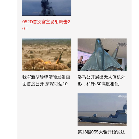
052D首次官宣发射鹰击2
0！
我军新型导弹清晰发射画
洛马公开展出无人僚机外
面首度公开 穿深可达10
形，和歼-50高度相似
米
第13艘055大驱开始试航