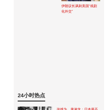
伊朗议长讽刺美国“戏剧
化外交”
24小时热点
张维为、唐湘龙：日本最不