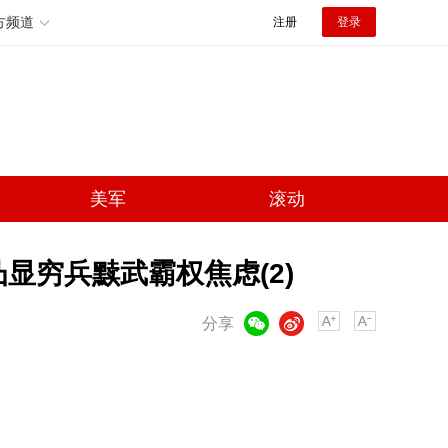
方频道
注册
登录
美军
滚动
显穷兵黩武霸权焦虑(2)
微信
微博
分享