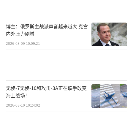
“特朗普就北约军费问题对西班牙发出贸
易威胁。”据英国广播公司（BBC）报道，特
朗普25日在北约峰会后举行的记者会上表
博主：俄罗斯主战派声音越来越大 克宫
示：“我猜大多数人，几乎所有人，现在都会
内外压力剧增
同意5%的军费。”随后，他猛烈抨击西班
2026-08-09 10:09:21
牙：“西班牙是所有国家中唯一拒绝5%军费标
准的国家，他们必须在贸易中偿还这一代价。
我们正和西班牙就贸易协议进行谈判。我们要
让他们支付双倍的代价。”
无侦-7无侦-10和攻击-3A正在联手改变
美国广播公司26日称，在峰会传统的“北
海上战场！
约全家福合影”中，桑切斯站在最远一端。对
2026-08-10 10:24:02
特朗普的威胁，他在同时举行的另一场记者会
上表示，西班牙坚决捍卫自己的立场，并认为