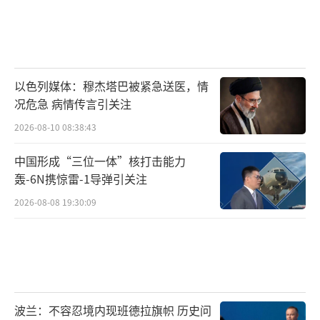
英国《金融时报》称，在美国的压力下，
欧洲国家大幅增加军费，美国军火集团则忙于
抢占欧洲市场。目前，美国军工巨头在欧洲军
以色列媒体：穆杰塔巴被紧急送医，情
火市场上占据重要份额，如美国“爱国者”反
况危急 病情传言引关注
导系统在欧洲防空市场占据主导地位。洛克希
2026-08-10 08:38:43
德·马丁公司首席运营官称，该公司正扩大在
欧洲的供应链，建设新的工厂。
中国形成“三位一体”核打击能力
轰-6N携惊雷-1导弹引关注
对此，法国总统马克龙25日在海牙呼吁，
2026-08-08 19:30:09
要发展欧洲自己的军火系统，这样才能不受美
国的制约。据法国国际广播电台报道，马克龙
称，我们此前购买美国军火系统，但当碰到双
方在地缘政治上有分歧的时候，我们得看美方
批不批准。他说：“只有发展自己的军火系
波兰：不容忍境内现班德拉旗帜 历史问