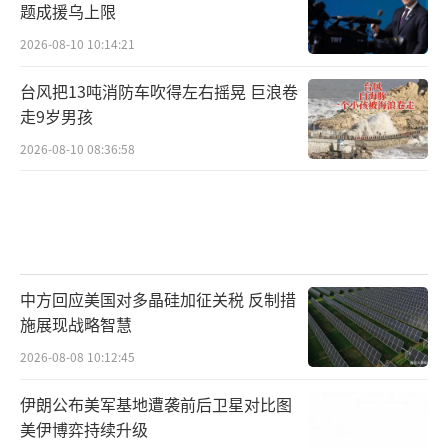
题成援乌上限
统，我们才能自由……只有拥有使用武器的自
由，我们才能有外交和军事选择的自主权。”
2026-08-10 10:14:21
台风把13吨消防车吹得左右摇晃 巨浪卷
“‘爸爸策略’带来了什么？”
走9岁男孩
在这次北约峰会期间，除了确定北约军费
2026-08-10 08:36:58
飙升至GDP的5%，最引发关注的还有一则“爸
爸梗”风波。据美国“政治新闻网”报道，特
朗普25日与吕特在联合记者会上谈到以伊战争
时称：“他们拼命打架，就像两个孩子一样。
中方回应美国对多晶硅加征关税 反制措
你只能让他们先打，然后才容易阻止他
施展现战略智慧
们。”对此，吕特称：“有时候爸爸不得不用
2026-08-08 10:12:45
强硬的语言让他们停下来。”这一将特朗普比
作“爸爸”的惊人言论立即引发了国际社会的
伊朗公布美军基地遭袭前后卫星对比图
美伊博弈持续升级
关注。吕特随后试图澄清称，自己并非将美国