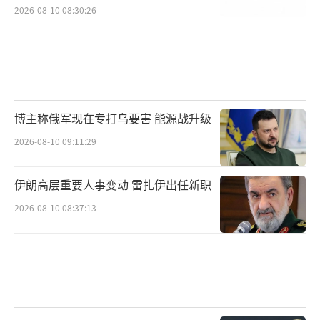
2026-08-10 08:30:26
总统视作“爸爸”，只是在开玩笑而已。特朗
普则在当天的另一场记者会上被问及是否将北
约盟友视为自己的“孩子”时笑着回
答：“不，我想他（吕特）喜欢我。如果他不
喜欢，我会狠狠教训他。”白宫随后在社交媒
博主称俄军现在专打乌要害 能源战升级
上发布特朗普出席北约峰会的视频，视频标题
2026-08-10 09:11:29
是“爸爸回家了”。
伊朗高层重要人事变动 雷扎伊出任新职
“‘爸爸策略’带来了什么？”英国《每
日电讯报》26日称，当北约领导人在海牙峰会
2026-08-10 08:37:13
上思考如何应对特朗普时，他们把外交变成了
卑躬屈膝的艺术，包括“爸爸策略”。报道
称，特朗普对这一称呼感到高兴，但欧洲仅靠
赞美和奉承不足以完成留住美国的目标。“爸