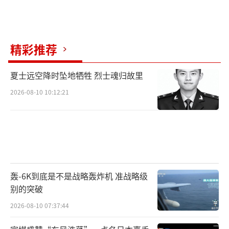
现有投入已能“满足北约要求”。桑切斯说，
西班牙目前的国防开支“足够、切合实际，且
与福利国家相符”。
精彩推荐
实际上，其他不少北约国家也在探索与西
班牙类似的“灵活方案”。比利时首相德韦弗2
夏士远空降时坠地牺牲 烈士魂归故里
5日说：“如果西班牙的解读成立，其他任何国
2026-08-10 10:12:21
家都可以用同样方式解读文本。”他表示理
解“西班牙的财政问题”，但“我们几乎处于
同样的境地”。目前比利时的军费支出约占GD
P的1.3%。卢森堡首相弗里登也未承诺实现5%
的目标。根据最新数据，卢森堡目前的国防支
轰-6K到底是不是战略轰炸机 准战略级
出约占GDP的1.29%。斯洛伐克总理菲佐25日
别的突破
也称，斯洛伐克“未来几年除了军备之外还有
2026-08-10 07:37:44
其他优先事项”，暗示也不会按照北约设定的