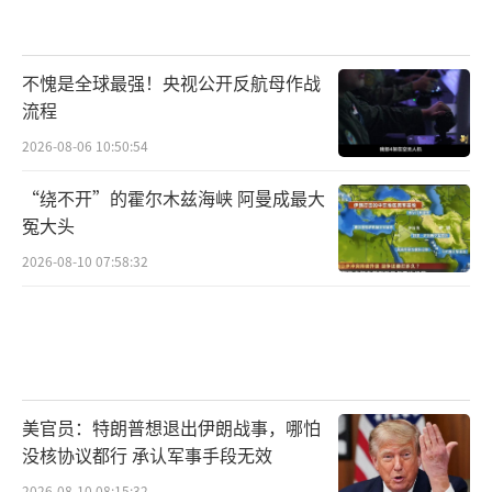
亚尼日前建议将墨西拿海峡大桥项目计入军
费，理由是该桥通向驻有北约基地的西西里
岛，因而“与国防有关”。
不愧是全球最强！央视公开反航母作战
流程
“一切都是交易”
2026-08-06 10:50:54
据法新社报道，特朗普签署了峰会宣言，
“绕不开”的霍尔木兹海峡 阿曼成最大
确认了对北约集体防御条款的“坚定承诺”。
冤大头
不过，这并不能消除人们对美国不愿承担共同
2026-08-10 07:58:32
防御条款义务的担忧。特朗普此前表示，对于
是否履行第五条款保护盟友的义务“取决于你
的定义”，这引发了盟友的普遍不安。报道
称，对此次峰会结果，特朗普25日在记者会上
美官员：特朗普想退出伊朗战事，哪怕
表示：“我认为这对每个人来说都是伟大的胜
没核协议都行 承认军事手段无效
利。”据报道，与会外交官们表示，特朗普在
2026-08-10 08:15:32