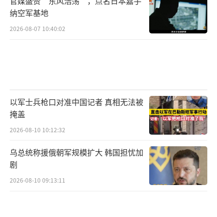
官媒盛赞“东风浩荡”，点名日本嘉手
目标来增加军费开支。加拿大总理卡尼24日
纳空军基地
称，加拿大政府不会盲目支出。他日前表示，
2026-08-07 10:40:02
实现这个军费开支目标对加拿大来说“是一个
沉重的负担，我不会签一堆用于军事的支
票”。
为了达到5%的目标，北约达成了折中方
以军士兵枪口对准中国记者 真相无法被
案：5%的军费支出分为两部分：3.5%用于核
掩盖
心军费支出，1.5%用于基础设施防护和网络安
2026-08-10 10:12:32
全等。这一划分方式为各国留下了灵活“操作
乌总统称援俄朝军规模扩大 韩国担忧加
空间”。意大利的军费直到最近才勉强达到北
剧
约2014年设定的2%目标，而该国国债目前已经
2026-08-10 09:13:11
超过3万亿欧元，要实现5%的目标面临巨大缺
口。为了“凑数字”，意大利副总理兼外长塔