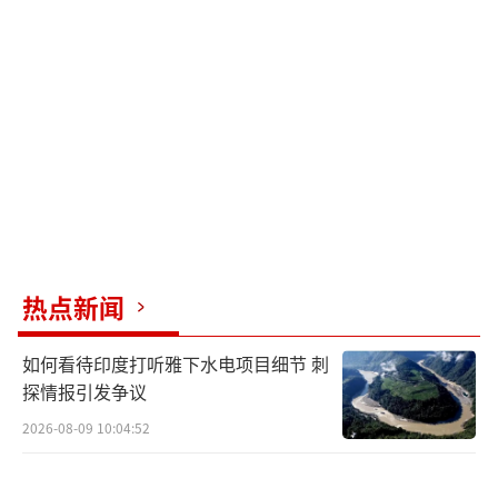
用，才能得到美国主导的这一组织继续保障他
们安全的承诺。
《纽约时报》称，北约成员国同意将GDP
的5%用于国防开支，但这并不意味着每个成员
国都会真正投入这么多资金。这体现在宣言的
一些含糊其词的外交措辞中——宣言仅说“盟
国”，而非“所有盟国”同意了5%的数字，这
给各国灵活解释是否真正实现这一目标留下空
热点新闻
间。报道称，这一含糊的外交措辞，是西班牙
等国讨价还价的结果。西班牙首相桑切斯此前
如何看待印度打听雅下水电项目细节 刺
表示，西班牙不认同将军费提升至GDP的5%。
探情报引发争议
他称，西班牙将灵活制订本国军费开支计划，
2026-08-09 10:04:52
最多将军费开支比例定在GDP的2.1%。