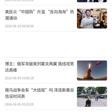
闭门会议上敦促盟国将新增国防开支用于购买
美国武器。
美民众“中国购”升温 “反向海淘”热
潮涌动
对于美国要求盟友提高军费并购买美国武
2026-08-10 08:59:36
器以换取美国的保护承诺，英国《金融时报》
引述伦敦国王学院研究员加斯顿的评论
称：“在特朗普政府看来，一切都是交
易。”他说，“坦白说，任何持有不同看法的
人都是天真的。”
博主：俄军攻破奥列霍夫两翼 南线攻势
达高峰
BBC称，英国首相斯塔默在峰会上强调了
2026-08-09 10:06:18
英国对美国及北约的承诺，并确认英国将购买
俄乌战争会有“大结局”吗 泽连斯基自
美国F-35战机。美国《商业内幕》称，立陶宛
信设时间表
警告，欧洲如果停止对美国武器的投资，将是
2026-08-09 20:22:05
一个“非常大的错误”。