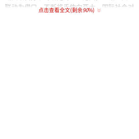
联动为借口，不断将手伸向亚太。国际社会对
点击查看全文(剩余
90
%)
此看得一清二楚，亚太国家对此高度警惕。
25日，参加在荷兰海牙举行的北约峰会的
各成员国领导人准备合影留念。（视觉中国）
“外交措辞”与“数字游戏”
“此次北约峰会几乎是为特朗普量身定
制。”西班牙《国家报》26日称，这场峰会仅
持续了两个半小时，并发表了一份简短的宣
言，宣言唯一的重点是要求成员国在2035年前
将军费开支提高至GDP的5%。报道称，峰会最
终满足了特朗普的要求，这符合他重商主义的
国际关系理念：每个盟友都必须支付相应的费