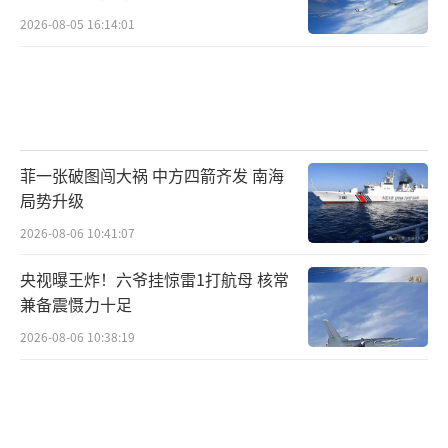
特朗普猜测，“他们中的大多数，几乎是
2026-08-05 16:14:01
所有人”都会承诺实现5%的国防支出目标。
“我认为西班牙的做法很糟糕，”特朗普
威胁，“我们正在与西班牙谈判贸易协议，我
们会让他们付出双倍的代价。我是认真的。”
菲一张破图闯大祸 中方四箭齐发 南海
局势升级
目前还不清楚特朗普将如何做到这一点。
美国正在与整个欧盟进行贸易协议谈判，而不
2026-08-06 10:41:07
是与欧盟内部的单个国家如西班牙进行谈判。
央视曝王炸！六爷挂惊雷1打航母 核常
兼备震慑力十足
就在特朗普发表讲话时，桑切斯召开了另
2026-08-06 10:38:19
一场新闻发布会，感谢吕特以及“所有盟友对
西班牙主权的尊重，以及他们愿意相互理解并
达成协议的态度”。