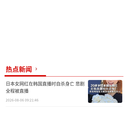
言
北约在联合宣言中多次提及“盟国”一
词。比如，“盟国面对深刻的安全威胁和挑战
时保持团结”“盟国承诺到2035年，每年将GD
P的5%投入核心防务需求以及国防与安全相关
支出，以确保我们履行各自和集体的义
务”“盟国同意提交年度计划，阐明实现这一
热点新闻
目标的可靠、渐进式路径”。
日本女网红在韩国直播时自杀身亡 悲剧
特朗普今年年初提出了这一目标，要求欧
全程被直播
洲盟国和加拿大增加军费，而不是继续依赖美
2026-08-06 09:21:46
国提供安全保障。当时几乎没人相信这个目标
现实可行，因为北约32个成员国中仍有9个尚未
实现2014年设定的2%支出承诺。