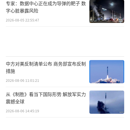
德韦弗并未排除支出达到5%的可能性，还
专家：数据中心正在成为导弹的靶子 数
称“我们计划投入更多”。但他表示理解“西
字心脏暴露风险
班牙的财政问题”，并补充说“我们几乎处于
2026-08-05 22:55:47
同样的境地”。比利时的军费支出约为GDP的
1.3%。
卢森堡首相卢克·弗里登也未承诺实现5%
的目标。根据最新数据，卢森堡目前的国防支
中方对美反制清单公布 商务部宣布反制
出约占GDP的1.29%。
措施
2026-08-06 11:01:21
“我们的目标是在未来几年继续提高我们
从《制胜》看当下国际形势 解放军实力
的集体努力。”弗里登说。
震撼全球
6月25日，荷兰海牙，北约峰会。
2026-08-06 14:45:19
视觉中国