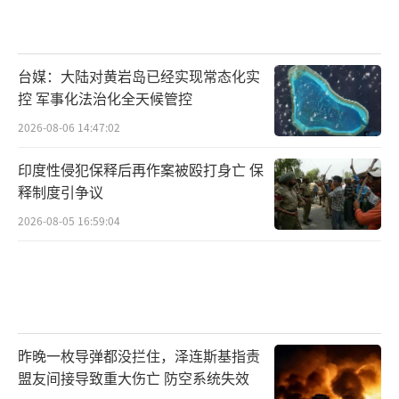
“各国必须找到资金，”吕特25日在峰会
上说，“这并不容易。这些都是政治决定，我
台媒：大陆对黄岩岛已经实现常态化实
完全理解。但与此同时，我的同僚们坚定认
控 军事化法治化全天候管控
为，考虑到来自俄罗斯的威胁、考虑到当前国
2026-08-06 14:47:02
际安全形势，我们别无选择。”
印度性侵犯保释后再作案被殴打身亡 保
在吕特看来，正是特朗普推动了这场姗姗
释制度引争议
来迟的军费开支讨论。
2026-08-05 16:59:04
值得一提的是，特朗普在飞往海牙的途
中，曾“晒”出了吕特给他发送的私人信息。
吕特在信息中极尽恭维之词：“祝贺您在伊朗
的决定性行动，这非同寻常，是其他人都不敢
昨晚一枚导弹都没拦住，泽连斯基指责
做的事情”。
盟友间接导致重大伤亡 防空系统失效