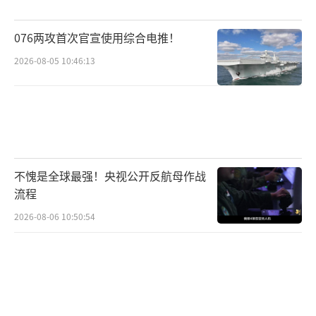
报道称，宣言并未要求“所有盟国”，是
076两攻首次官宣使用综合电推！
西班牙与吕特讨价还价的结果。
2026-08-05 10:46:13
西班牙首相佩德罗·桑切斯上周末明确表
示：“我们不会这么做。”他说，西班牙将把
军费提高到GDP的2.1%，“不多也不少”，因
为这已足以满足北约设定的军事能力目标。
不愧是全球最强！央视公开反航母作战
根据最新官方数据，西班牙目前的国防支
流程
出约占GDP的1.28%。
2026-08-06 10:50:54
6月25日，北约峰会全体会议结束后，西班
牙首相桑切斯在新闻发布会上发表讲话。
视觉中国