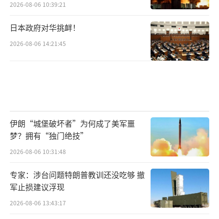
2026-08-06 10:39:21
“您正迈向另一个巨大胜利，”吕特特意
提到，北约已使其成员国答应将国防开支提高
日本政府对华挑衅！
到GDP的5%，这是“几十年来没有哪位美国总
2026-08-06 14:21:45
统能够做到的事”，“欧洲将掏一大笔钱（pay
in a BIG way），这是他们应该做的，也会是你
的胜利”。
就在北约峰会召开的同时，一场反战活动
伊朗“城堡破坏者”为何成了美军噩
在峰会举办地同步进行。
梦？拥有“独门绝技”
意大利前总理孔特在活动中抨击北约要求
2026-08-06 10:31:48
成员国增加其军费开支至占GDP的5%，称其
专家：涉台问题特朗普教训还没吃够 撤
为“政治经济上的自杀”。孔特表示，若这一
军止损建议浮现
方案获得通过，仅欧洲的北约成员国每一年就
2026-08-06 13:43:17
将集体额外追加超5000亿欧元拨款，这一数额