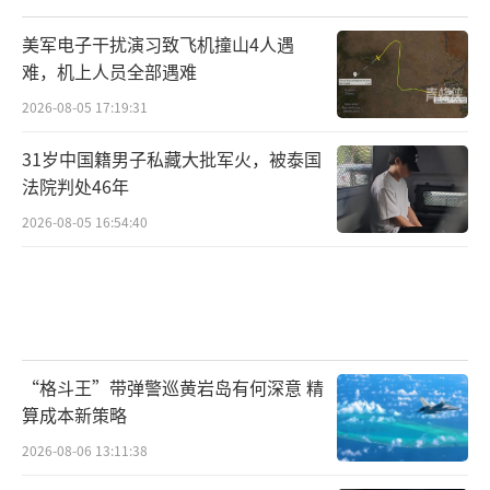
桑切斯与吕特上周末在措辞上达成的妥
美军电子干扰演习致飞机撞山4人遇
协，让双方都可以宣称取得胜利。西班牙上周
难，机上人员全部遇难
发表的一份宣言，似乎暗示了措辞的问
2026-08-05 17:19:31
题：“这一关键变化反映了我们的立场：并
非‘所有盟国’都受5%目标的约束。”
31岁中国籍男子私藏大批军火，被泰国
法院判处46年
《纽约时报》称，“盟国”这一措辞留下
2026-08-05 16:54:40
的回旋余地，让其他难以达到北约开支目标的
国家也更有底气。
比利时首相德韦弗25日说：“任何成员国
都没有特殊待遇，文本是一样的，如果西班牙
“格斗王”带弹警巡黄岩岛有何深意 精
的解读成立，其他任何国家都可以用同样方式
算成本新策略
解读文本。”
2026-08-06 13:11:38