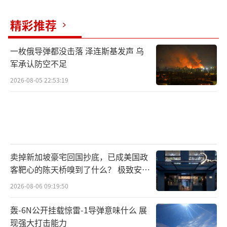
在25日峰会后的新闻发布会上，特朗普显
精彩推荐
然对各国达成军费开支的联合宣言欣喜不已。
一枚俄导弹都没击落 泽连斯基发声 乌
他说，过去一天他对北约的看法发生了变
军承认防空不足
化。“我离开这里时的心态不同了。我现在觉
2026-08-05 22:53:19
得，这些人真的热爱自己的国家。这并不是在
占美国的便宜，我们来这儿是为了帮助他们保
卫自己的国家。”
特朗普猜测，“他们中的大多数，几乎是
卖掉新加坡豪宅回国抄底，已成美国政
所有人”都会承诺实现5%的国防支出目标。
客靶心的陈天桥嗅到了什么？ 极致安全
的追寻
2026-08-06 09:19:50
但紧接着，他把矛头对准了“刺头”西班
牙。
轰-6N公开挂载惊雷-1导弹意味什么 展
现强大打击能力