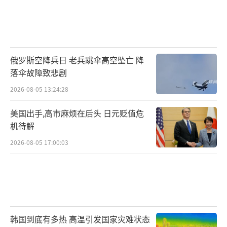
将是目前开支的三倍。
美国《华盛顿邮报》25日则发文形容，这
一次特朗普可以说获得了他期望的“胜利巡
俄罗斯空降兵日 老兵跳伞高空坠亡 降
礼”，也满足了他对美国不应独自承担安全责
落伞故障致悲剧
任的一贯主张。尽管表面上取得突破，但实际
2026-08-05 13:24:28
上，美国的领导力也摇摇欲坠，特朗普的孤立
美国出手,高市麻烦在后头 日元贬值危
主义倾向正促使欧洲寻求更独立的安全政策，
机待解
逐渐脱离跨大西洋旧秩序。
2026-08-05 17:00:03
一名美国前政府官员坦言，特朗普团队的
战略最终不会形成一个更有利于美国力量扩张
的秩序，反而会催生一个对美国更加敌对的新
秩序，使美国的力量日渐衰退。
（责任编辑：许朝）
韩国到底有多热 高温引发国家灾难状态