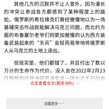
其他几方的沉默并不让人意外，因为漫长
的冲突让参战各方都感到了某种程度上的尴
尬。俄罗斯的希拉维克们曾经傲慢地以为一场
基辅突击作战就能解决乌克兰问题，而北约方
面的布鲁塞尔老爷们则更加傲慢的认为西方装
备武装起来的“天兵”会轻而易举地将俄罗斯
人从乌克兰的土地上逐出。
但现实是，他们都错了，并且付出了数以
万计的生命作为代价。没人会在2022年2月23
日预想到这场冲突将演变成一场长达千日的血
点击查看全文(剩余
98
%)
腥消耗，但当数十万人凋零在东欧广袤平原
后，俄乌双方依然精力充沛地在这片黑土地上
互相杀戮，继续着这场血腥的总体战。
加载更多……