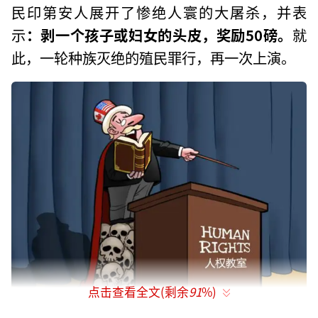
民印第安人展开了惨绝人寰的大屠杀，并表
示
：剥一个孩子或妇女的头皮，奖励50磅。
就
此，一轮种族灭绝的殖民罪行，再一次上演。
点击查看全文(剩余
91
%)