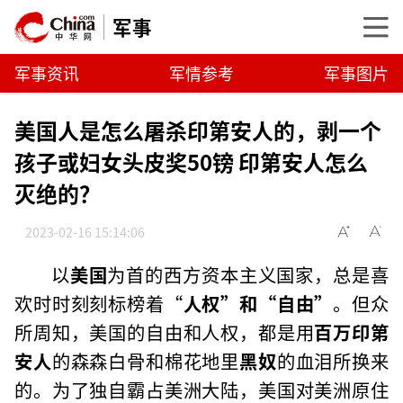
军事
军事资讯
军情参考
军事图片
美国人是怎么屠杀印第安人的，剥一个
孩子或妇女头皮奖50镑 印第安人怎么
灭绝的？
2023-02-16 15:14:06
以
美国
为首的西方资本主义国家，总是喜
欢时时刻刻标榜着“
人权”和“自由”
。但众
所周知，美国的自由和人权，都是用
百万印第
安人
的森森白骨和棉花地里
黑奴
的血泪所换来
的。为了独自霸占美洲大陆，美国对美洲原住