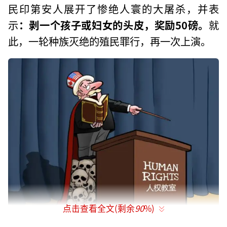
民印第安人展开了惨绝人寰的大屠杀，并表
示
：剥一个孩子或妇女的头皮，奖励50磅。
就
此，一轮种族灭绝的殖民罪行，再一次上演。
点击查看全文(剩余
90
%)