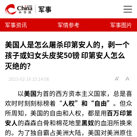
军事
军事资讯
军情参考
军事图片
美国人是怎么屠杀印第安人的，剥一个
孩子或妇女头皮奖50镑 印第安人怎么
灭绝的？
2023-02-16 15:14:06
以
美国
为首的西方资本主义国家，总是喜
欢时时刻刻标榜着“
人权”和“自由”
。但众
所周知，美国的自由和人权，都是用
百万印第
安人
的森森白骨和棉花地里
黑奴
的血泪所换来
的。为了独自霸占美洲大陆，美国对美洲原住