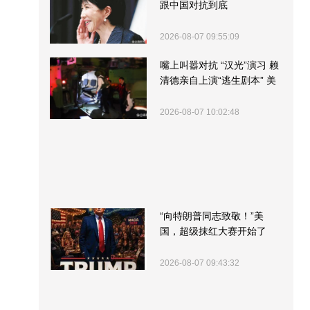
跟中国对抗到底
2026-08-07 09:55:09
嘴上叫嚣对抗 “汉光”演习 赖
清德亲自上演“逃生剧本” 美
军方围观“服务”
2026-08-07 10:02:48
“向特朗普同志致敬！”美
国，超级抹红大赛开始了
2026-08-07 09:43:32