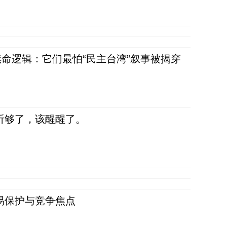
命逻辑：它们最怕“民主台湾”叙事被揭穿
听够了，该醒醒了。
易保护与竞争焦点