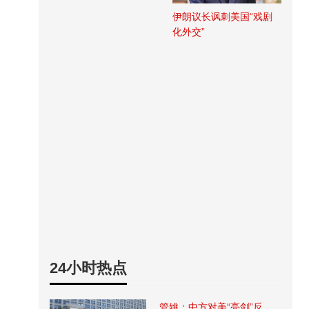
伊朗议长讽刺美国“戏剧
化外交”
24小时热点
管姚：中方对美“亮剑”反