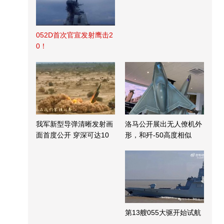
052D首次官宣发射鹰击2
0！
我军新型导弹清晰发射画
洛马公开展出无人僚机外
面首度公开 穿深可达10
形，和歼-50高度相似
米
第13艘055大驱开始试航