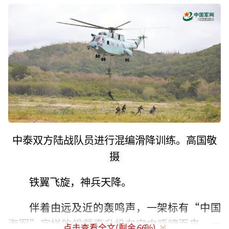
中泰双方陆战队员进行混编滑降训练。高国敬
摄
铁翼飞旋，神兵天降。
伴着由远及近的轰鸣声，一架标有“中国
海军”字样的舰载直升机在空中呼啸而来，一
点击查看全文(剩余
66
%)