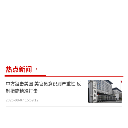
擞、静候指令。
“滑降！”郭贞亮手势一落，中泰两军10
名队员，携带武器顺着滑降绳鱼贯而下，动作
干脆利索。不到一分钟时间，队员们全部成功
滑降到地面，并迅速形成前三角战斗小组队
形，向目标发起冲击。
“啪啪啪啪”，随着清脆的枪声，城市作
热点新闻
战课目打响。班长刘洋带着一队中泰队员，连
中方狙击美国 美官员意识到严重性 反
续清剿各目标点。“针对房屋不同特点，队员
制措施精准打击
分别采取混合突入、扇形突入、交叉突入等方
2026-08-07 15:59:12
式。”刘洋说。
紧接着，另一队陆战队员采取立体突入的