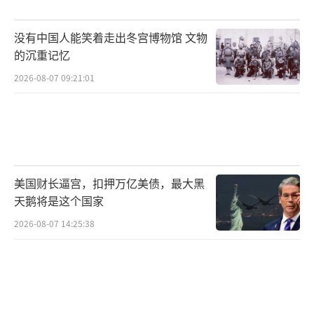
方式，对不远处的房屋进行清剿。一个小组从
外侧挂梯直接攀爬到楼顶，采取从上至下的方
没有中国人能笑着走出冬宫博物馆 文物
式逐层进行搜索。另一小组从外围进入楼房一
的沉重记忆
楼，展开突击任务。
2026-08-07 09:21:01
“战斗过程中，每一个拐角转身都可能突
然出现危险目标，这就需要队员在最短的时间
内进行反击，实现有效歼敌。”一位现场指挥
员告诉记者，今天的训练双方配合默契、动作
美国财长逼宫，扣押万亿美债，最大黑
到位，达到了相互学习、相互提高的目的。
天鹅将是这个国家
2026-08-07 14:25:38