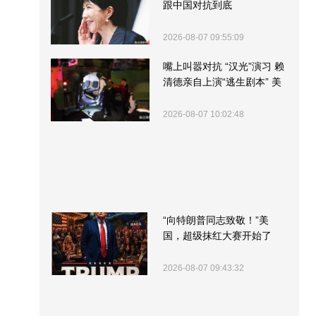
跟中国对抗到底
2026-08-07 09:55:09
嘴上叫嚣对抗 “汉光”演习 赖
清德亲自上演“逃生剧本” 美
军方围观“服务”
2026-08-07 10:02:48
“向特朗普同志致敬！”美
国，超级抹红大赛开始了
2026-08-07 09:43:32