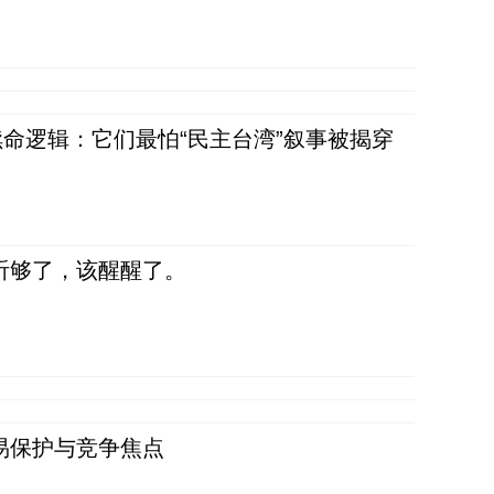
命逻辑：它们最怕“民主台湾”叙事被揭穿
听够了，该醒醒了。
易保护与竞争焦点