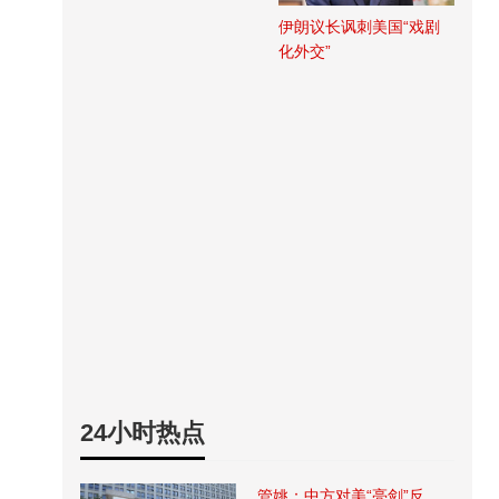
伊朗议长讽刺美国“戏剧
化外交”
24小时热点
管姚：中方对美“亮剑”反