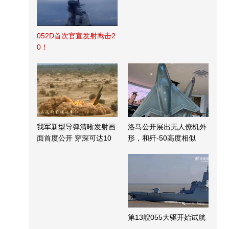
052D首次官宣发射鹰击2
0！
我军新型导弹清晰发射画
洛马公开展出无人僚机外
面首度公开 穿深可达10
形，和歼-50高度相似
米
第13艘055大驱开始试航