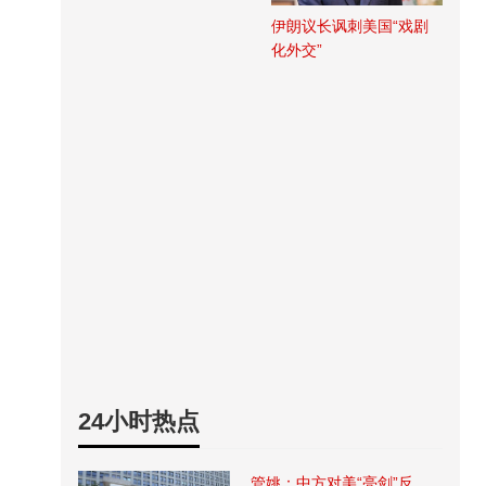
伊朗议长讽刺美国“戏剧
化外交”
24小时热点
管姚：中方对美“亮剑”反