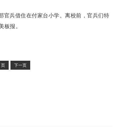
部官兵借住在付家台小学。离校前，官兵们特
美板报。
2
页
下一页