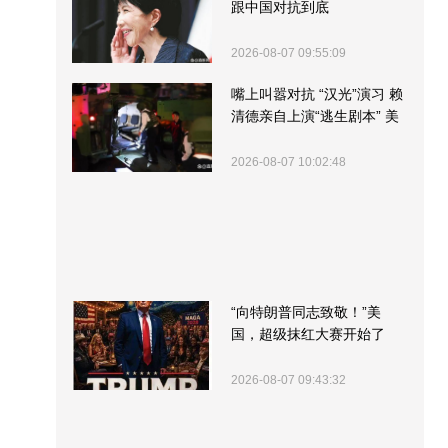
跟中国对抗到底
2026-08-07 09:55:09
嘴上叫嚣对抗 “汉光”演习 赖
清德亲自上演“逃生剧本” 美
军方围观“服务”
2026-08-07 10:02:48
“向特朗普同志致敬！”美
国，超级抹红大赛开始了
2026-08-07 09:43:32