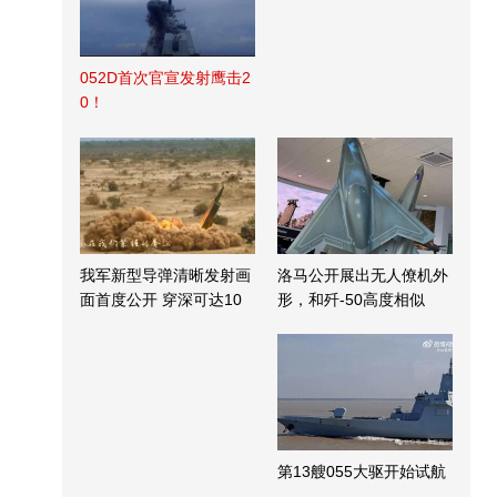
052D首次官宣发射鹰击2
0！
我军新型导弹清晰发射画
洛马公开展出无人僚机外
面首度公开 穿深可达10
形，和歼-50高度相似
米
第13艘055大驱开始试航