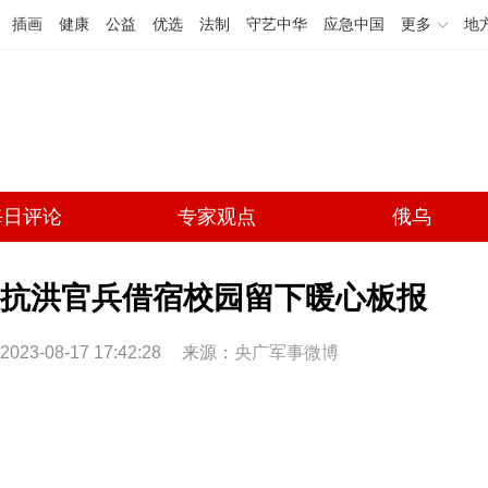
插画
健康
公益
优选
法制
守艺中华
应急中国
更多
地
每日评论
专家观点
俄乌
抗洪官兵借宿校园留下暖心板报
2023-08-17 17:42:28
来源：
央广军事微博