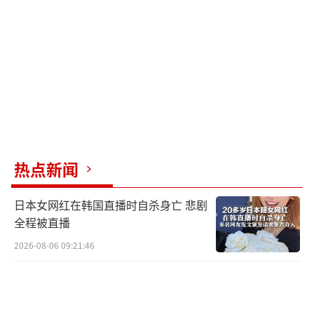
练”，不断强化态势感知力，提高战场控制
力。他说：“对任何不符合实战要求的地方，
都必须紧盯不放、立即整改。”
国以才立，业以才兴。李超始终关注着海
军航空兵部队人才队伍建设这一课题。在收集
大量资料的基础上，他和战友一起研究设计了
一套符合实战要求的飞行训练质量评估模型，
热点新闻
帮助学员清晰地看到自己的优点和弱项，为学
员快速成长创造了条件，受到学员欢迎。去年
日本女网红在韩国直播时自杀身亡 悲剧
底，在单位组织的优秀教官评比中，他排名第
全程被直播
一。
2026-08-06 09:21:46