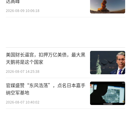
心是“按常识行事”，让英国“重新面向外部
达高峰
世界”。他的中国之行聚焦于实实在在的商业
2026-08-09 10:06:18
合同、市场准入和贸易便利化。英国政府估
算，仅威士忌关税降低一项，就可能在五年内
为相关产业带来超过2.5亿英镑的额外收入。他
的代表团成员名单上挤满了寻求中国市场和投
美国财长逼宫，扣押万亿美债，最大黑
资机会的英国企业家。
天鹅将是这个国家
而在东京的七个多小时里，会谈的焦点迅
2026-08-07 14:25:38
速转向了“安全保障”、“战略伙伴关
官媒盛赞“东风浩荡”，点名日本嘉手
系”、“印太地区自由开放”等词汇。尽管双
纳空军基地
方也提到了经济合作，但安全议题占据了更核
2026-08-07 10:40:02
心的位置。斯塔默在会后表示，英国与日本拥
有“深厚且基于信任的伙伴关系”，致力于在
印太地区进行更紧密的协作。