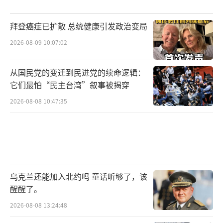
斯塔默试图在公开场合保持一种平衡姿
拜登癌症已扩散 总统健康引发政治变局
态。他在伦敦的一场演讲中明确说：“英国不
2026-08-09 10:07:02
必在美国和中国之间做出选择。”他认为，将
中国这样一个巨大的经济体简单地视为威胁
从国民党的变迁到民进党的续命逻辑：
而“视而不见”，是一种“鲁莽”的行为。他
它们最怕“民主台湾”叙事被揭穿
的访华之旅本身是对这番话的实践。然而，东
2026-08-08 10:47:35
京的七小时访问以及会谈后联合声明中的安全
合作内容，同样是他对另一个重要盟友的交
代，是对所谓“共享价值观”阵营的一种安
抚。
乌克兰还能加入北约吗 童话听够了，该
就在斯塔默离开东京后不久，俄罗斯科学
醒醒了。
院远东研究所的一位资深研究员在接受采访时
2026-08-08 13:24:48
点出了关键。他认为，斯塔默此次访华展示了