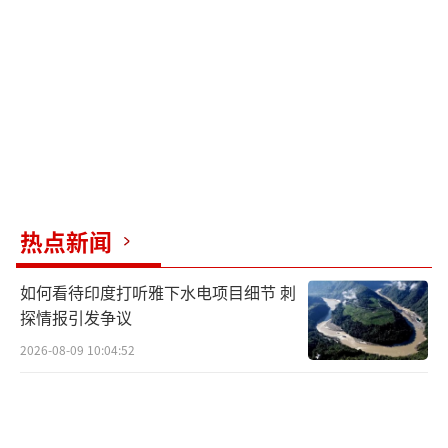
防御领域的协作。这份官方声明用词正式，力
求展现一种紧密与共识。
但外交圈和媒体记者们更关注的是那个无
法掩盖的数字：七小时。扣除从机场往返的时
间、礼节性寒暄和必要的工作餐会，留给两位
领导人实质性闭门交谈的时间所剩无几。一位
常驻东京的欧洲外交官表示，如此短暂的访问
热点新闻
时长，在高层级国事访问中极为罕见。BBC报
道指出，这次访问的象征意义远远大于可能达
如何看待印度打听雅下水电项目细节 刺
成的具体成果。
探情报引发争议
2026-08-09 10:04:52
日本政府如此急切地想要烘托这次访问的
重要性，背后有其深刻的焦虑。近年来，美国
在全球战略布局上呈现出一定程度的向内收缩