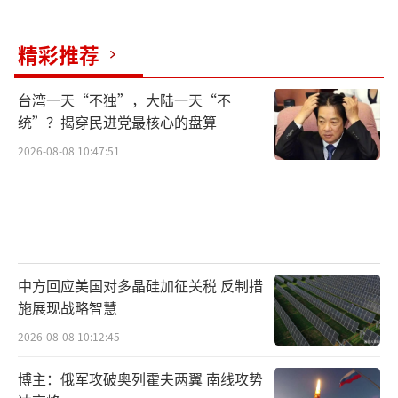
基本价值观的伙伴加强纽带，以应对复杂的安
精彩推荐
全环境”。
这种精心的安排反而让一些观察家联想
台湾一天“不独”，大陆一天“不
统”？揭穿民进党最核心的盘算
到“越顶外交”。这一次，英国首相的行程顺
2026-08-08 10:47:51
序——先中国，后日本，在中国四天，在日本七
小时——无意中构成了一种新的、日程表上
的“越顶”暗示。它似乎在无声地陈述着英国
政府当前对亚洲两大经济体的利益权衡与优先
级排序。
中方回应美国对多晶硅加征关税 反制措
施展现战略智慧
斯塔默本人似乎并不掩饰其务实主义的立
2026-08-08 10:12:45
场。在访问亚洲前，他就对媒体表示，自己是
一个“讲究实际的务实主义者”，外交政策核
博主：俄军攻破奥列霍夫两翼 南线攻势