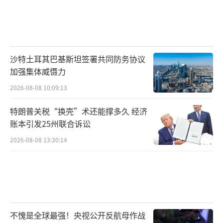
华政策，应从其自身长远和根本利益出发，保
持独立和战略自主。中国反对任何形式的“脱
钩断链”，反对搞封闭排他的“小圈子”。中
方欢迎一切基于相互尊重、平等互利的务实合
沙特土耳其巴基斯坦签署共同防务协议
作。
加强集体威慑力
2026-08-08 10:09:13
北京外国语大学的一位国际关系教授指
特朗普关税“换壳”术还能撑多久 经济
出，中英双方在此次访问中实际上达成了一种
账本引发25州联合诉讼
务实的默契，即暂时搁置一些最复杂、最敏感
2026-08-08 13:30:14
的地缘政治分歧，优先推动那些对两国人民和
企业有直接好处的合作项目。这种“聚焦合
作、管控分歧”的做法为两国关系的稳定提供
了一个现实的压舱石。威士忌关税的降低和英
国牛肉可能重返中国市场等具体进展，就是这
不愧是全球最强！央视公开反航母作战