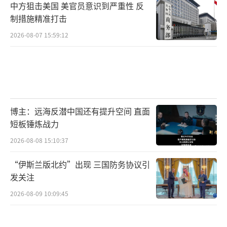
中方狙击美国 美官员意识到严重性 反
中英双方在经贸和战略自主性上的合作空间，
制措施精准打击
但这更多是基于现实国家利益的一次“战术性
2026-08-07 15:59:12
调整”。这位专家强调，西方阵营对华进行战
略防范与围堵的底层逻辑并没有发生改变。一
时的互动升温与具体领域的合作，并不意味着
根本性的战略转向。
博主：远海反潜中国还有提升空间 直面
几乎在同一时间，日本一位前外务省高级
短板锤炼战力
官员在社交媒体上发布了一系列言论，为俄专
2026-08-08 15:10:37
家的观点提供了注脚。这位前官员将中国描述
“伊斯兰版北约”出现 三国防务协议引
为所谓的“夕阳国家”，声称其发展动能已经
发关注
衰竭；同时，他将日本吹嘘为充满活力的“朝
2026-08-09 10:09:45
阳国家”。这种情绪化和歧视性的对比暴露出
日本部分政治精英和舆论中根深蒂固的对华竞