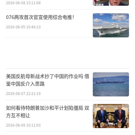
际风险、提振英国经济的现实需求。这是一种
2026-08-08 15:11:08
基于国家利益的理性选择，而非意识形态的突
076两攻首次官宣使用综合电推！
然转变。
2026-08-05 10:46:13
中国国际问题研究院的亚太研究所学者认
为，斯塔默在日本短短七小时访问所释放出的
信号，恰恰是当前国际政治的一个典型缩影：
许多国家都在试图进行一种“平衡术”，在经
美国反航母新战术抄了中国的作业吗 借
济上希望从中国获得实在的好处，在政治上则
鉴中国反介入思路
向传统的安全盟友靠拢，试图两头得益。这种
2026-08-07 22:21:19
策略本身充满内在矛盾，其可持续性取决于多
方博弈的动态变化。
如何看待特朗普加沙和平计划陷僵局 双
方互不相让
在斯塔默访问期间，中方领导人在与他会
2026-08-09 10:11:03
谈时再次阐述了中方一贯的立场：各国制定对