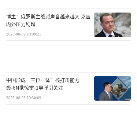
趋势，使部分盟友感到不确定性增加。与此同
时，日本的军事化动向和修宪讨论引起了中
博主：俄罗斯主战派声音越来越大 克宫
国、俄罗斯、韩国、朝鲜四个近邻的强烈警惕
内外压力剧增
和公开批评。在这种情况下，高市早苗政府迫
2026-08-09 10:09:21
切需要拉住每一个有分量的来自欧洲或其他地
区的“域外力量”，以证明其国际支持度的存
在。
因此，即便斯塔默刚刚结束对中国的长时
中国形成“三位一体”核打击能力
间深度访问，只在东京作一次短暂的技术性停
轰-6N携惊雷-1导弹引关注
留，日本方面也决心要最大限度地利用这个机
2026-08-08 19:30:09
会。他们需要向国内民众和国际社会，尤其是
周边国家，传递一个信号：日本并不孤单，它
依然拥有强大的国际伙伴网络。共同社的评论
透露出这种心态，报道称“日本正寻求与共享