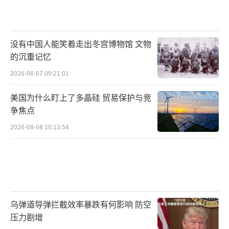
争意识与战略焦虑。
中国官方对斯塔默的整个亚洲之行表现出
没有中国人能笑着走出冬宫博物馆 文物
冷静观察、聚焦自身的态度。外交部发言人对
的沉重记忆
于斯塔默访日的提问回应克制和平和，表
2026-08-07 09:21:01
示“中国希望国与国之间发展关系，应有利于
地区的和平、稳定与发展”。这种回应方式体
美国为什么盯上了多晶硅 贸易保护与竞
争焦点
现了中国对国际关系复杂性的充分认知及其自
身发展路径的定力。
2026-08-08 10:13:54
中国现代国际关系研究院的欧洲问题专家
指出，英国在“脱欧”之后面临新的挑战，在
处理与美国、欧盟关系的同时，需要寻找新的
战略支点和经济机会。斯塔默推动与中国关系
乌弹道导弹拦截效率暴跌有何影响 防空
压力剧增
的缓和与务实合作，很大程度上是出于对冲国