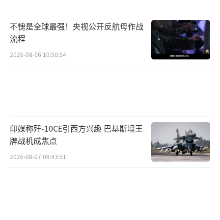
于任何军队来说，该退役的军机就应退役。
不愧是全球最强！央视公开反航母作战
目前，俄罗斯联邦侦查委员会已依据“违
流程
反飞行准备规则”立案侦查，An-22运输机的黑
2026-08-06 10:50:54
匣子已找到，相关数据仍在分析中。从现有线
索来看，这起坠机事故是机体老化、保障体系
崩溃维修失当与外部压力共同作用的结果，反
映出俄军重型运输机队的后勤保障困境。
（责任
印媒称歼-10CE引西方兴趣 巴基斯坦王
编辑：卢其龙 CM0882）
牌战机成焦点
2026-08-07 08:43:51