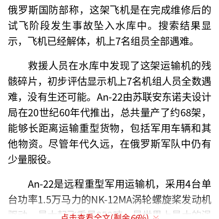
俄罗斯国防部称，这架飞机是在完成维修后的
试飞阶段发生事故坠入水库中。搜索结果显
示，飞机已经解体，机上7名组员全部遇难。
救援人员在水库中发现了这架运输机的残
骸碎片，初步评估显示机上7名机组人员全数遇
难，没有生还可能。An-22由苏联安东诺夫设计
局在20世纪60年代推出，总共量产了约68架，
能够长距离运输重型货物，包括军用车辆和其
他物资。尽管年代久远，在俄罗斯军队中仍有
少量服役。
An-22是远程重型军用运输机，采用4台单
台功率1.5万马力的NK-12MA涡轮螺旋桨发动机
驱动，最大起飞重量250吨，是世界上最大的涡
点击查看全文(剩余
66
%)