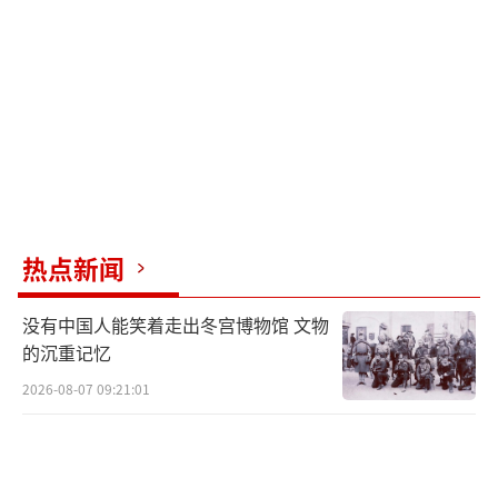
这些运输机。这一事件引发了关于继续使用超
期服役军用飞机存在严重安全隐患的讨论。
外界普遍疑问，既然这架服役年代久远的
涡桨运输机原计划2024年停止运营，为何俄罗
斯还要整修后再复飞？较为合理的推测是，受
俄乌战争影响和外部制裁，俄罗斯运输机短
缺，封存的涡桨运输机也要试着修复加入运输
热点新闻
工作，但缺乏机体零部件和后勤支持，勉强飞
没有中国人能笑着走出冬宫博物馆 文物
行导致坠机事故。
的沉重记忆
An-22运输机不幸坠毁，7名机组成员遇
2026-08-07 09:21:01
难。此悲剧表明某些军用飞机即使进行了延寿
处理，机体严重老化仍埋下了致命隐患。长期
处于“带病飞行”状态始终存在风险，因此对