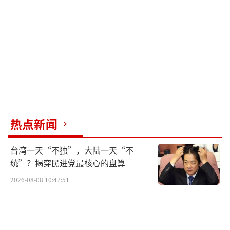
这些运输机。这一事件引发了关于继续使用超
期服役军用飞机存在严重安全隐患的讨论。
外界普遍疑问，既然这架服役年代久远的
涡桨运输机原计划2024年停止运营，为何俄罗
斯还要整修后再复飞？较为合理的推测是，受
俄乌战争影响和外部制裁，俄罗斯运输机短
缺，封存的涡桨运输机也要试着修复加入运输
热点新闻
工作，但缺乏机体零部件和后勤支持，勉强飞
台湾一天“不独”，大陆一天“不
行导致坠机事故。
统”？揭穿民进党最核心的盘算
An-22运输机不幸坠毁，7名机组成员遇
2026-08-08 10:47:51
难。此悲剧表明某些军用飞机即使进行了延寿
处理，机体严重老化仍埋下了致命隐患。长期
处于“带病飞行”状态始终存在风险，因此对