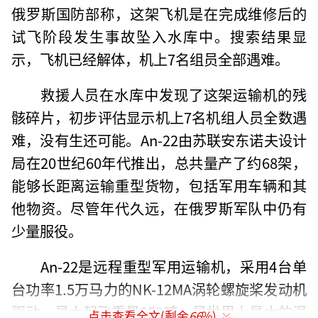
俄罗斯国防部称，这架飞机是在完成维修后的
试飞阶段发生事故坠入水库中。搜索结果显
示，飞机已经解体，机上7名组员全部遇难。
救援人员在水库中发现了这架运输机的残
骸碎片，初步评估显示机上7名机组人员全数遇
难，没有生还可能。An-22由苏联安东诺夫设计
局在20世纪60年代推出，总共量产了约68架，
能够长距离运输重型货物，包括军用车辆和其
他物资。尽管年代久远，在俄罗斯军队中仍有
少量服役。
An-22是远程重型军用运输机，采用4台单
台功率1.5万马力的NK-12MA涡轮螺旋桨发动机
驱动，最大起飞重量250吨，是世界上最大的涡
点击查看全文(剩余
66
%)