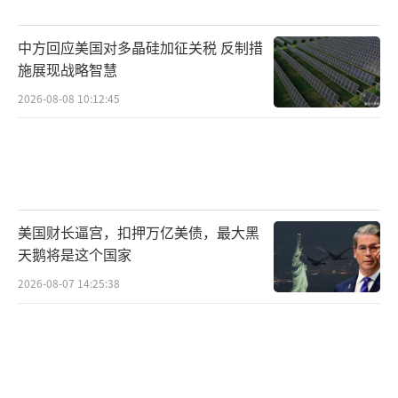
于任何军队来说，该退役的军机就应退役。
中方回应美国对多晶硅加征关税 反制措
目前，俄罗斯联邦侦查委员会已依据“违
施展现战略智慧
反飞行准备规则”立案侦查，An-22运输机的黑
2026-08-08 10:12:45
匣子已找到，相关数据仍在分析中。从现有线
索来看，这起坠机事故是机体老化、保障体系
崩溃维修失当与外部压力共同作用的结果，反
映出俄军重型运输机队的后勤保障困境。
（责任
美国财长逼宫，扣押万亿美债，最大黑
编辑：卢其龙 CM0882）
天鹅将是这个国家
2026-08-07 14:25:38