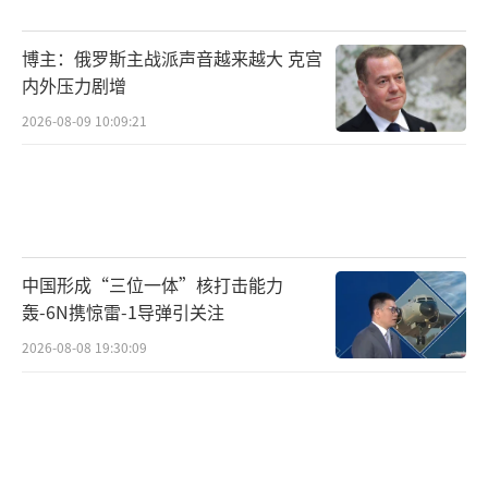
野田所谓“实质撤回”之说更多是政治定
博主：俄罗斯主战派声音越来越大 克宫
性：同样的政策目标，在不同修辞包装下，外
内外压力剧增
界感知差异巨大。当首相不再复述“海上封
2026-08-09 10:09:21
锁”“武力介入”等案例，转而回归抽象判
断，其高辨识度的“高市风格”就被淡化。政
治对手趁机宣称“撤回”，以抢占叙事优势。
值得注意的是，日方主流媒体报道多以“澄
清”或“谨慎化”为主轴，并未将“撤回”作
中国形成“三位一体”核打击能力
为既定事实陈述。
轰-6N携惊雷-1导弹引关注
2026-08-08 19:30:09
至于“翻白眼”的叙事，更多见于中文社
交平台与聚合媒体的标题化表达，配合现场镜
头抓拍，放大了情绪效果。主流日媒报道并未
将这一表情细节作为事件实质的证据点。换言