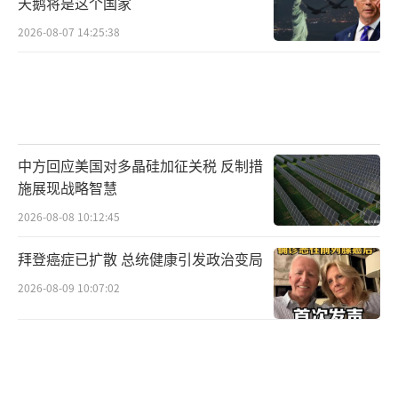
天鹅将是这个国家
的风波中，舆论一度担忧对外信号超前于同盟
2026-08-07 14:25:38
默契，从而增加危机管理成本。评论指出，高
市提到“综合判断”与“政府统一见解”，实
质上是将“情境预设”拉回政策流程——这有助
于减少误读，却难以消除对手的政治利用空
间。
中方回应美国对多晶硅加征关税 反制措
施展现战略智慧
更宏观的变量在于执政版图本身。关于高
2026-08-08 10:12:45
市如何重组执政联盟及其内外路线的持续性，
国际媒体已有系统梳理。作为日本首位女性首
拜登癌症已扩散 总统健康引发政治变局
相，她以强硬安全观起步，却在就任数周内面
2026-08-09 10:07:02
对语言的代价。在多边舞台上，她是否会用更
稳健的话语替代竞选时期的锐利措辞，以巩固
内政授权，值得持续观察。