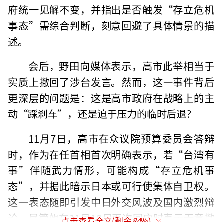
府统一见解不变，并指出是否触发“存立危机
事态”需综合判断，刻意回避了具体情景的描
述。
会后，野田向媒体表示，高市此举相当于
实质上撤回了涉台发言。然而，这一事件背后
更深层的问题是：这是高市政府在战略上的主
动“踩刹车”，还是迫于压力的临时后退？
11月7日，高市在众议院预算委员会答辩
时，作为在任首相首次明确表示，若“台湾有
事”伴随武力情形，可能构成“存立危机事
态”，并据此暗示日本或可行使集体自卫权。
这一表态随即引发中日外交风波及国内激烈辩
论。尽管她在11月10日再次回应时表示无意撤
点击查看全文(剩余
84
%)