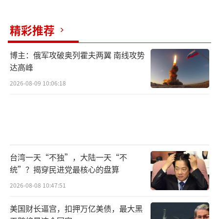
之，现场确有激烈交锋，镜头也可能捕捉到瞬
时的无语或不耐，但将表情叙事等同于政策倒
精彩推荐
退，证据链并不充分。
博主：俄军攻破奥列霍夫两翼 南线攻势
对内而言，26日辩论的降温并不意味议题
达高峰
退场。日本媒体披露，高市内阁初期支持率高
2026-08-09 10:06:18
企，围绕刺激方案、对中关系与安全政策的组
合拳，可能引发提前解散众院的政治想象。高
民调既是推进政策的风口，也是管理预期的压
力。在野阵营方面，野田主导的立宪民主党试
图通过责任追问—外交风险—经济外溢的叙事
台湾一天“不独”，大陆一天“不
统”？揭穿民进党最核心的盘算
链条，重组反对党议题权重。
2026-08-08 10:47:51
对外层面，华府与东京的安全政策沟通将
美国财长逼宫，扣押万亿美债，最大黑
更讲究说什么、何时说、说到哪一步。在11月