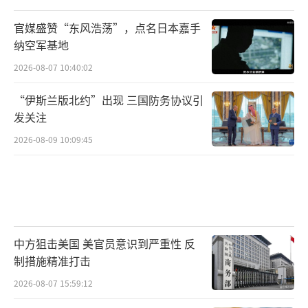
此次措辞调整更像是对“政策传达风
官媒盛赞“东风浩荡”，点名日本嘉手
险”的快速修复，而非战略目标的根本变化。
纳空军基地
将“是否构成存立危机事态”从“举例式”拉
2026-08-07 10:40:02
回“程序式”，有助于把政治审问转化为法律
“伊斯兰版北约”出现 三国防务协议引
与情报评估问题，从而降低外交摩擦的可燃
发关注
性。野田的进攻有效地串联起个人判断—国家
2026-08-09 10:09:45
风险—经济外溢，制造了对政府沟通能力的怀
疑；但若高市的高支持度与政策回旋空间得以
维持数周，反对党的“撤回叙事”也可能因缺
乏硬证而边际递减。
中方狙击美国 美官员意识到严重性 反
真正需要紧盯的是三项硬指标：其一，政
制措施精准打击
府是否在安保法制适用指引中发布更清晰
2026-08-07 15:59:12
的“判定要件”；其二，后续对美沟通是否出