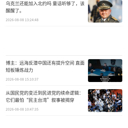
现“共同表述”的收敛；其三，双边外交照会
乌克兰还能加入北约吗 童话听够了，该
醒醒了。
与经贸措施是否降级。若三项同步降温，此次
风波大概率以“话语回调”收场；若出现“口
2026-08-08 13:24:48
头降温、实务升温”的背离，则意味着政策在
向更强硬的方向试探。
回到最初的问题：高市是在战略性“踩刹
车”，还是被迫后撤？从已公开的信息看，更
博主：远海反潜中国还有提升空间 直面
短板锤炼战力
倾向于“将尖锐口径收束进制度化表达”，既
2026-08-08 15:10:37
不给外界明牌，也为政府在真实危机时保留弹
性。野田的“实质撤回”是一次成功的叙事争
从国民党的变迁到民进党的续命逻辑：
夺，但它能否转化为结构性支持，取决于在野
它们最怕“民主台湾”叙事被揭穿
阵营能否提出同样可执行且不致加剧地区误判
2026-08-08 10:47:35
的替代方案。接下来数周的文本与行动才是判
断方向的关键。
（责任编辑：卢其龙 CM0882）