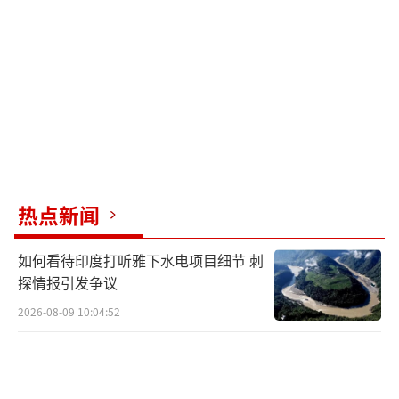
个人判断导致双边关系急冻”，并以“统帅也
有不能说的话”展开政治攻势。这场攻防既是
对11月7日答辩的回溯，也是对今后危机沟通方
式的纠偏。
从文本层面看，高市在26日的表态将“是
否构成存立危机事态”拉回“综合判断”框
架，避免给出具体触发案例，与她7日相对“具
热点新闻
体化”的表述形成对比。国际媒体与日本主流
如何看待印度打听雅下水电项目细节 刺
报纸的报道均指向一个共识：首相试图将敏感
探情报引发争议
答辩重新纳入历代内阁一贯与政府统一见解的
2026-08-09 10:04:52
轨道，并将对外关系定位为通过对话谋求最大
化国益。这实质上是一种行政话语的去锋芒
化。