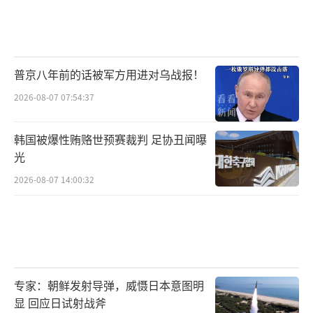
普京八年前的话被军方用进对乌战报！
2026-08-07 07:54:37
韩国被爆性贿赂世预赛裁判 足协丑闻曝
光
2026-08-07 14:00:32
专家：朝鲜发射导弹，威慑日本意图明
显 回应日试射战斧