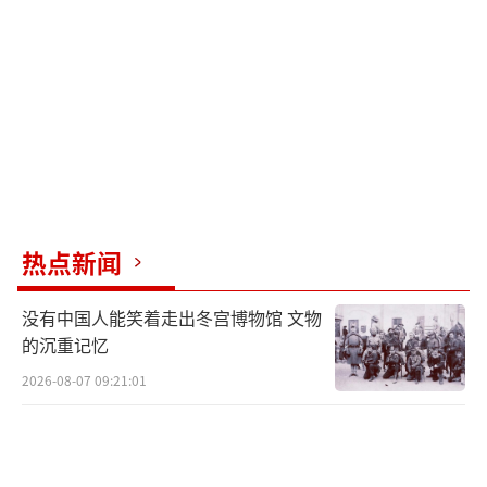
亿美元。
美国海军正在进行舰队设计审查，决定未
来如何开发新系统。海军多次表态，未来需要7
3艘小型水面作战舰艇。在“濒海战斗舰”暴露
出诸多不足后，美国海军于2018年开始制定下
一代护卫舰计划。2020年4月30日，美国海军
宣布意大利芬坎蒂尼集团获胜，首舰总价值12.
热点新闻
81亿美元。同年10月初，首舰被命名为“星
座”号，这型护卫舰被称为“星座”级导弹护
没有中国人能笑着走出冬宫博物馆 文物
卫舰。
的沉重记忆
2026-08-07 09:21:01
“星座”级护卫舰基本采用意大利FREMM
护卫舰的设计，但美国海军要求芬坎蒂尼修改
部分原始设计，以配备美国制造的子系统，如