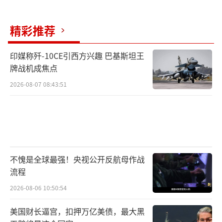
对于无法交付的武器，美国新任国防部长
赫格塞思在11月7日的演讲中强调，交货速度是
精彩推荐
组织原则，必须重新获得紧迫感。
（责任编辑：于浩
印媒称歼-10CE引西方兴趣 巴基斯坦王
淙 zx0176）
牌战机成焦点
2026-08-07 08:43:51
不愧是全球最强！央视公开反航母作战
流程
2026-08-06 10:50:54
美国财长逼宫，扣押万亿美债，最大黑