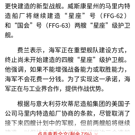
更快建造的新型战舰。威斯康星州的马里内特
造船厂将继续建造“星座”号（FFG-62）
和“国会”号（FFG-63）两艘“星座”级护卫
舰。
费兰表示，海军正在重塑舰队建设方式，
终止尚未开始建造的四艘“星座”级护卫舰。
他强调，如果不能增强战备能力或取胜能力，
海军不会花费一分钱。为了实现这一承诺，海
军正在与工业界合作，提供作战优势。
根据与意大利芬坎蒂尼造船集团的美国子
公司马里内特造船厂协商的条款，尽管取消了
接下来四艘计划中的军舰，但前两艘船将继续
建造，以保持该集团在密歇根湖岸边三个造船
点击查看全文(剩余
71
%)