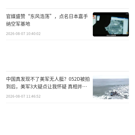
基线10版本“宙斯盾”和C4I系统等。前任海军
部长布雷维斯特曾表示，美国海军希望未来能
官媒盛赞“东风浩荡”，点名日本嘉手
获得60到70艘“星座级”护卫舰，并计划将其
纳空军基地
出口给盟友以降低成本。
2026-08-07 10:40:02
然而，由于供应商、设计成熟度和缺乏熟
练工等多个因素，“星座”级护卫舰将延期三
年交付。特朗普在一次专访中表示，当前船舶
生产状况效率低下，基础设施不足。他认为，
中国真发现不了美军无人艇？052D被拍
美国造船业正在输给中国，二战期间缅因州巴
到后，美军3大疑点让我怀疑 真相并非
如此
斯钢铁厂每17天就能造一艘驱逐舰，而现在一
2026-08-07 11:46:52
年半只能造一艘，而中国每四天就会造出一艘
船。特朗普还表示，为了维系美国海军，可能
也会利用盟友的产能来造船。