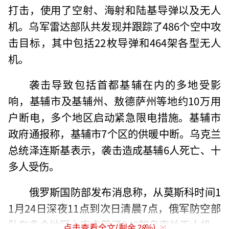
打击，使用了空射、海射和陆基导弹以及无人
机。乌军雷达部队共发现并跟踪了486个空中攻
击目标，其中包括22枚导弹和464架各型无人
机。
袭击导致包括首都基辅在内的多地受影
响，基辅市及基辅州、敖德萨州等地约10万用
户断电，多个地区启动紧急限电措施。基辅市
政府通报称，基辅市7个区的供暖中断。乌克兰
总统泽连斯基表示，袭击造成基辅6人死亡、十
多人受伤。
俄罗斯国防部发布消息称，从莫斯科时间1
1月24日深夜11点到次日清晨7点，俄军防空部
队在多个地区上空击落了249架乌克兰无人机。
点击查看全文(剩余
28
%)