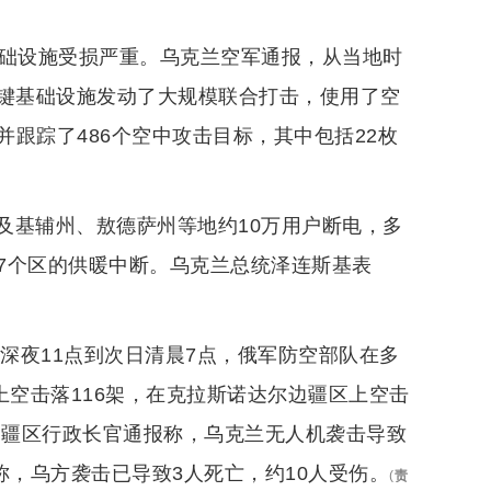
地基础设施受损严重。乌克兰空军通报，从当地时
兰关键基础设施发动了大规模联合打击，使用了空
跟踪了486个空中攻击目标，其中包括22枚
及基辅州、敖德萨州等地约10万用户断电，多
7个区的供暖中断。乌克兰总统泽连斯基表
日深夜11点到次日清晨7点，俄军防空部队在多
上空击落116架，在克拉斯诺达尔边疆区上空击
边疆区行政长官通报称，乌克兰无人机袭击导致
称，乌方袭击已导致3人死亡，约10人受伤。
(
责