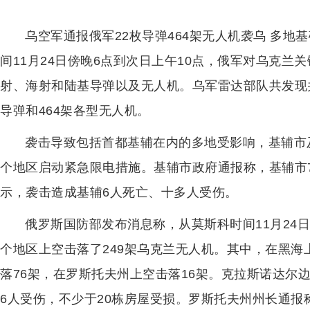
乌空军通报俄军22枚导弹464架无人机袭乌 多
间11月24日傍晚6点到次日上午10点，俄军对乌克
射、海射和陆基导弹以及无人机。乌军雷达部队共发现并
导弹和464架各型无人机。
袭击导致包括首都基辅在内的多地受影响，基辅市
个地区启动紧急限电措施。基辅市政府通报称，基辅市
示，袭击造成基辅6人死亡、十多人受伤。
俄罗斯国防部发布消息称，从莫斯科时间11月24
个地区上空击落了249架乌克兰无人机。其中，在黑海
落76架，在罗斯托夫州上空击落16架。克拉斯诺达尔
6人受伤，不少于20栋房屋受损。罗斯托夫州州长通报