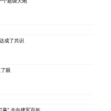
一个超级大炮
民达成了共识
红了眼
赢” 走向建军百年