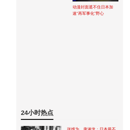
动漫封面遮不住日本加
速“再军事化”野心
24小时热点
张维为、唐湘龙：日本最不