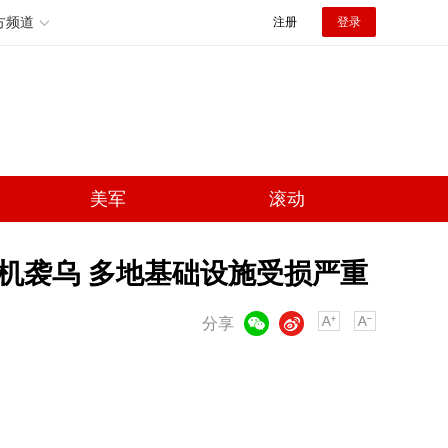
方频道
注册
登录
美军
滚动
人机袭乌 多地基础设施受损严重
微信
微博
分享