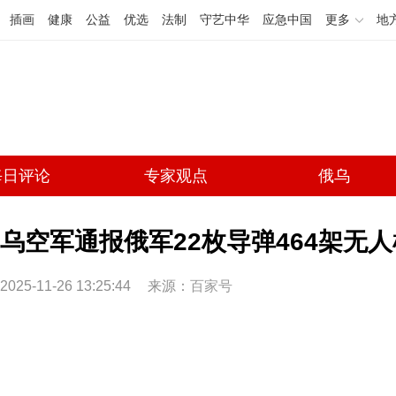
插画
健康
公益
优选
法制
守艺中华
应急中国
更多
地
每日评论
专家观点
俄乌
乌空军通报俄军22枚导弹464架无
2025-11-26 13:25:44
来源：
百家号