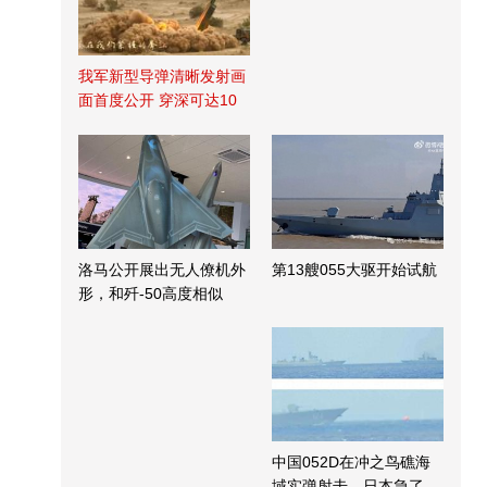
我军新型导弹清晰发射画
面首度公开 穿深可达10
米
洛马公开展出无人僚机外
第13艘055大驱开始试航
形，和歼-50高度相似
中国052D在冲之鸟礁海
域实弹射击，日本急了