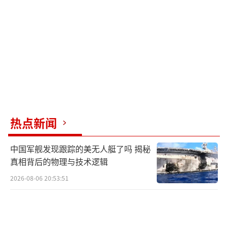
民弗雷迪的标语道破天机：“我们不是在讨
钱，是在买回对国家的信任。”当马科斯
用“独立调查委员会”搪塞时，民众用60万人
的行动给出答案：反腐没有黄金周，只有倒计
时。菲律宾民众不满防洪工程腐败调查 60万人
怒吼讨公道！
（责任编辑：卢其龙 CM0882）
热点新闻
中国军舰发现跟踪的美无人艇了吗 揭秘
真相背后的物理与技术逻辑
2026-08-06 20:53:51