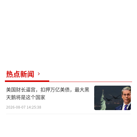
民弗雷迪的标语道破天机：“我们不是在讨
钱，是在买回对国家的信任。”当马科斯
用“独立调查委员会”搪塞时，民众用60万人
的行动给出答案：反腐没有黄金周，只有倒计
时。菲律宾民众不满防洪工程腐败调查 60万人
怒吼讨公道！
（责任编辑：卢其龙 CM0882）
热点新闻
美国财长逼宫，扣押万亿美债，最大黑
天鹅将是这个国家
2026-08-07 14:25:38