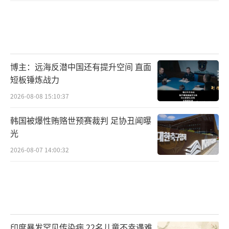
博主：远海反潜中国还有提升空间 直面
短板锤炼战力
2026-08-08 15:10:37
韩国被爆性贿赂世预赛裁判 足协丑闻曝
光
2026-08-07 14:00:32
印度暴发罕见传染病 22名儿童不幸遇难