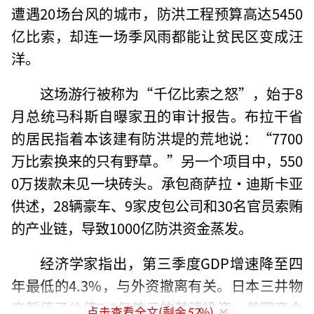
遭遇20场台风的城市，防洪工程预算高达5450
亿比索，却连一场季风雨都能让贫民区变成汪
洋。
这场游行被称为“千亿比索之怒”，始于8
月总统马科斯自曝家丑的审计报告。布拉干省
的居民指着本该建有防洪堤的荒地说：“7700
万比索换来的只有野草。”另一个项目中，550
0万拨款未见一块砖头。承包商萨拉·迪斯卡亚
供述，28辆豪车、9家皮包公司和30名官员索贿
的产业链，导致1000亿防洪资金蒸发。
经济学家指出，第三季度GDP增速降至四
年最低的4.3%，与外资撤离有关。日本三井物
产暂停了价值2.3亿美元的基建投资，美国商会
点击查看全文(剩余
52
%)