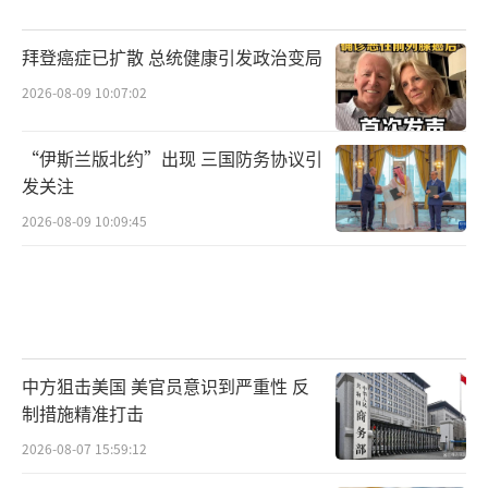
希望在遏制中国和维护自身利益之间找到新的
平衡点。中方则抓住机会，加强自身产业升级
拜登癌症已扩散 总统健康引发政治变局
和全球布局。两国在竞争中求共存，在分歧中
2026-08-09 10:07:02
促合作，这才是未来中美关系的主基调。未来
几年，中美还会有摩擦和博弈，但大概率不会
“伊斯兰版北约”出现 三国防务协议引
再回到单一对抗的老路。全球多极化趋势下，
发关注
大国合作和共存才是长远之计。
（责任编辑：卢其龙
2026-08-09 10:09:45
CM0882）
中方狙击美国 美官员意识到严重性 反
制措施精准打击
2026-08-07 15:59:12