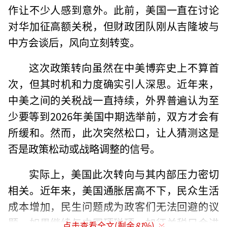
作让不少人感到意外。此前，美国一直在讨论
对华加征高额关税，但财政团队刚从吉隆坡与
中方会谈后，风向立刻转变。
这次政策转向虽然在中美博弈史上不算首
次，但其时机和力度确实引人深思。近年来，
中美之间的关税战一直持续，外界普遍认为至
少要等到2026年美国中期选举前，双方才会有
所缓和。然而，此次突然松口，让人猜测这是
否是政策松动或战略调整的信号。
实际上，美国此次转向与其内部压力密切
相关。近年来，美国通胀居高不下，民众生活
成本增加，民生问题成为政客们无法回避的议
题。如果继续与中国硬碰硬，加征关税只会进
点击查看全文(剩余
81
%)