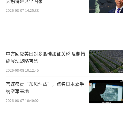
天鹅将是这个国家
口，市场反应积极。资本最怕不确定性，看到
中美有可能缓和，资金流动和企业投资也会更
2026-08-07 14:25:38
有信心。稳定的中美关系对全球经济来说是最
大的利好。如果两国继续拉锯，全球市场只会
更乱。
当然，不能指望中美之间会彻底和好。高
中方回应美国对多晶硅加征关税 反制措
施展现战略智慧
端科技竞争、产业链安全、地缘战略等问题短
期内不会有根本性改变。只要双方能在关键领
2026-08-08 10:12:45
域保持沟通和合作，至少能避免冲突升级，给
官媒盛赞“东风浩荡”，点名日本嘉手
全球经济和产业链留出喘息空间。分歧不可避
纳空军基地
免，但合作才是大势所趋。
2026-08-07 10:40:02
美国此次“不再考虑加征100%关税”的表
态是对现实的妥协，也是对未来的试探。白宫