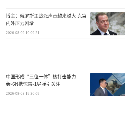
貌。双方都在争取最大利益，同时给对方留有
博主：俄罗斯主战派声音越来越大 克宫
空间。当前中美关系不再是单纯的对抗，竞争
内外压力剧增
依然存在，尤其是在高端科技领域。但在新能
2026-08-09 10:09:21
源、气候合作、金融稳定等方面，合作的空间
重新打开。
第三国目前处境微妙，既要跟随美国表
态，又要保证与中国的经贸关系不受影响。在
中国形成“三位一体”核打击能力
全球供应链重构中，谁能抓住机会，就能在新
轰-6N携惊雷-1导弹引关注
一轮全球分工中站稳脚跟。大部分国家都在灵
2026-08-08 19:30:09
活应对，既不轻易得罪美国，也不想失去中国
市场。
美国的策略是在遏制和务实之间寻找平