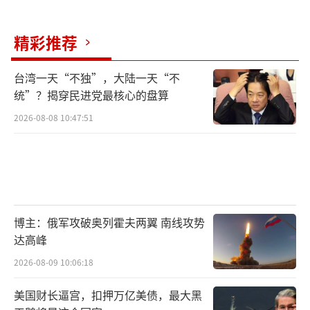
衡。全面打压中国代价高昂，效果有限；全盘
放开又怕中国发展过快威胁自身地位。现在的
精彩推荐
策略是防止中国在关键领域突破，同时避免中
美关系彻底破裂。这种两头讨好的做法短期内
台湾一天“不独”，大陆一天“不
或许能缓解压力，长期来看还需不断调整。
统”？揭穿民进党最核心的盘算
2026-08-08 10:47:51
从历史角度看，中美关系一直是竞合并
存。冷战结束后，美国一度幻想单极独大，后
来发现中国的崛起不可阻挡，只能边打边谈。
现在全球多极化趋势明显，大国博弈更讲究策
略和灵活度。无论是竞争还是合作，最终都要
博主：俄军攻破奥列霍夫两翼 南线攻势
找到相对平衡的共处方式。
达高峰
2026-08-09 10:06:18
每次中美关系出现重大调整，全球金融市
场和供应链都会受到影响。此次美国突然松
美国财长逼宫，扣押万亿美债，最大黑