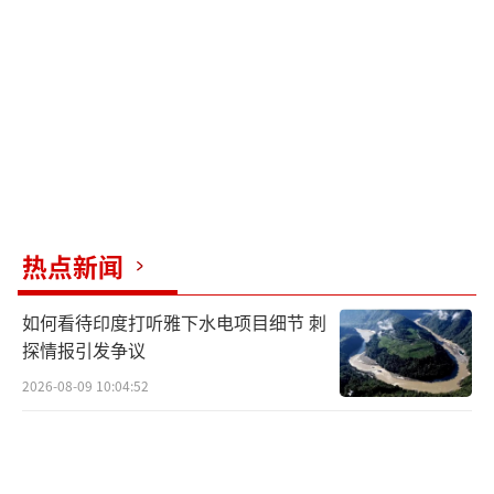
方国家表面上跟随美国，私下里也在努力降低
冲突带来的负面影响。
美国此次松口也是全球产业和商界合
力“反战”的结果。美国政策回摆既是经济现
实所迫，也是地缘政治的必然选择。俄乌战
争、中东局势、东北亚问题等都牵制着美国的
精力和资源。此时保持与中国的经贸关系，可
热点新闻
以为美国留下更多回旋余地。气候变化、金融
如何看待印度打听雅下水电项目细节 刺
稳定、公共卫生等全球性议题也需要中美合作
探情报引发争议
才能解决。
2026-08-09 10:04:52
吉隆坡会谈的具体内容外界猜测颇多，可
能涉及技术合作、增持美债等利益交换。中美
谈判背后的利益和博弈复杂，外人难以窥全