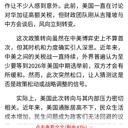
作让不少人感到意外。此前，美国一直在讨论
对华加征高额关税，但财政团队刚从吉隆坡与
中方会谈后，风向立刻转变。
这次政策转向虽然在中美博弈史上不算首
次，但其时机和力度确实引人深思。近年来，
中美之间的关税战一直持续，外界普遍认为至
少要等到2026年美国中期选举前，双方才会有
所缓和。然而，此次突然松口，让人猜测这是
否是政策松动或战略调整的信号。
实际上，美国此次转向与其内部压力密切
相关。近年来，美国通胀居高不下，民众生活
成本增加，民生问题成为政客们无法回避的议
题。如果继续与中国硬碰硬，加征关税只会进
点击查看全文(剩余
81
%)