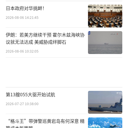
希望在遏制中国和维护自身利益之间找到新的
日本政府对华挑衅！
平衡点。中方则抓住机会，加强自身产业升级
2026-08-06 14:21:45
和全球布局。两国在竞争中求共存，在分歧中
促合作，这才是未来中美关系的主基调。未来
伊朗：若美方继续干预 霍尔木兹海峡协
几年，中美还会有摩擦和博弈，但大概率不会
议就无法达成 美威胁成绊脚石
再回到单一对抗的老路。全球多极化趋势下，
2026-08-06 10:32:05
大国合作和共存才是长远之计。
（责任编辑：卢其龙
CM0882）
第13艘055大驱开始试航
2026-07-27 10:38:00
“格斗王”带弹警巡黄岩岛有何深意 精
算成本新策略