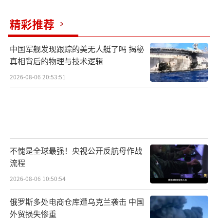
衡。全面打压中国代价高昂，效果有限；全盘
放开又怕中国发展过快威胁自身地位。现在的
精彩推荐
策略是防止中国在关键领域突破，同时避免中
美关系彻底破裂。这种两头讨好的做法短期内
中国军舰发现跟踪的美无人艇了吗 揭秘
真相背后的物理与技术逻辑
或许能缓解压力，长期来看还需不断调整。
2026-08-06 20:53:51
从历史角度看，中美关系一直是竞合并
存。冷战结束后，美国一度幻想单极独大，后
来发现中国的崛起不可阻挡，只能边打边谈。
现在全球多极化趋势明显，大国博弈更讲究策
略和灵活度。无论是竞争还是合作，最终都要
不愧是全球最强！央视公开反航母作战
流程
找到相对平衡的共处方式。
2026-08-06 10:50:54
每次中美关系出现重大调整，全球金融市
俄罗斯多处电商仓库遭乌克兰袭击 中国
场和供应链都会受到影响。此次美国突然松
外贸损失惨重