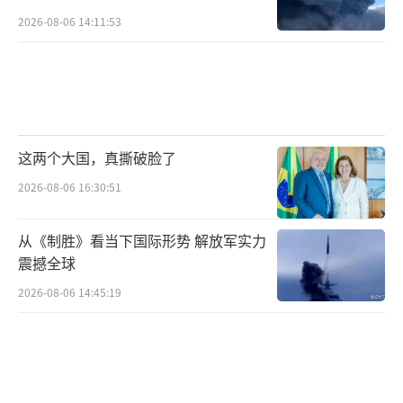
口，市场反应积极。资本最怕不确定性，看到
2026-08-06 14:11:53
中美有可能缓和，资金流动和企业投资也会更
有信心。稳定的中美关系对全球经济来说是最
大的利好。如果两国继续拉锯，全球市场只会
更乱。
这两个大国，真撕破脸了
当然，不能指望中美之间会彻底和好。高
2026-08-06 16:30:51
端科技竞争、产业链安全、地缘战略等问题短
期内不会有根本性改变。只要双方能在关键领
从《制胜》看当下国际形势 解放军实力
域保持沟通和合作，至少能避免冲突升级，给
震撼全球
全球经济和产业链留出喘息空间。分歧不可避
2026-08-06 14:45:19
免，但合作才是大势所趋。
美国此次“不再考虑加征100%关税”的表
态是对现实的妥协，也是对未来的试探。白宫