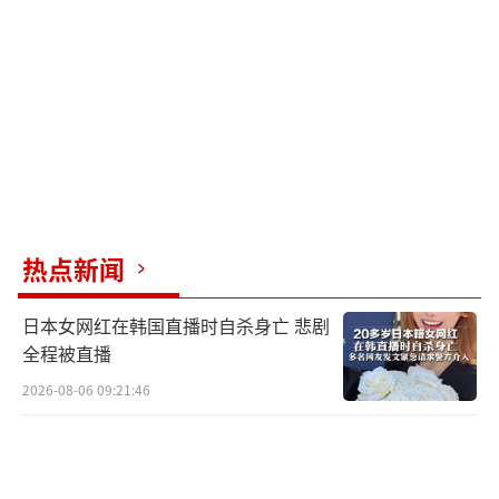
方国家表面上跟随美国，私下里也在努力降低
冲突带来的负面影响。
美国此次松口也是全球产业和商界合
力“反战”的结果。美国政策回摆既是经济现
实所迫，也是地缘政治的必然选择。俄乌战
争、中东局势、东北亚问题等都牵制着美国的
精力和资源。此时保持与中国的经贸关系，可
热点新闻
以为美国留下更多回旋余地。气候变化、金融
日本女网红在韩国直播时自杀身亡 悲剧
稳定、公共卫生等全球性议题也需要中美合作
全程被直播
才能解决。
2026-08-06 09:21:46
吉隆坡会谈的具体内容外界猜测颇多，可
能涉及技术合作、增持美债等利益交换。中美
谈判背后的利益和博弈复杂，外人难以窥全