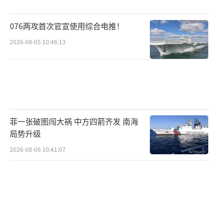
貌。双方都在争取最大利益，同时给对方留有
076两攻首次官宣使用综合电推！
空间。当前中美关系不再是单纯的对抗，竞争
2026-08-05 10:46:13
依然存在，尤其是在高端科技领域。但在新能
源、气候合作、金融稳定等方面，合作的空间
重新打开。
第三国目前处境微妙，既要跟随美国表
态，又要保证与中国的经贸关系不受影响。在
菲一张破图闯大祸 中方四箭齐发 南海
全球供应链重构中，谁能抓住机会，就能在新
局势升级
一轮全球分工中站稳脚跟。大部分国家都在灵
2026-08-06 10:41:07
活应对，既不轻易得罪美国，也不想失去中国
市场。
美国的策略是在遏制和务实之间寻找平