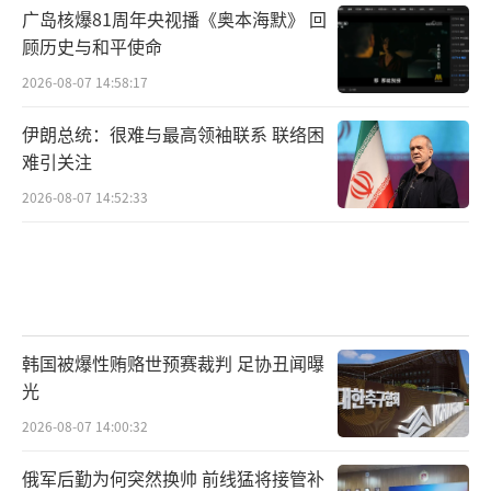
巴塔能变成引爆巴阿矛盾的“火药桶”，
广岛核爆81周年央视播《奥本海默》 回
本质是它“跨两国生存”的特点，跟巴阿本来
顾历史与和平使命
就有的矛盾缠到了一起。
2026-08-07 14:58:17
一方面，巴塔“打一枪换一国”的战术，
伊朗总统：很难与最高领袖联系 联络困
让巴阿没法算清责任。它把阿富汗当后方，从
难引关注
阿富汗冲去巴基斯坦搞袭击，完了马上撤回阿
2026-08-07 14:52:33
富汗。巴军要报复，只能越境打，可这又会让
阿塔跳出来说“你侵犯我主权”，反过来报复
巴军。
图注：巴塔从阿富汗越境袭击巴基斯坦
韩国被爆性贿赂世预赛裁判 足协丑闻曝
光
这次巴阿边境冲突，就是因为巴塔在古勒
2026-08-07 14:00:32
姆袭击巴军，巴军去阿富汗炸巴塔营地，阿塔
才反过来打巴军哨所的。
俄军后勤为何突然换帅 前线猛将接管补