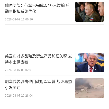
而对于巴基斯坦而言，如何在打击巴塔与
俄国防部：俄军已完成2.7万人增编 后
维系对阿关系之间找到平衡，将是其面临的最
勤与指挥系统优化
棘手难题——毕竟，军事打击能摧毁巴塔的营
2026-08-07 16:00:56
地，却无法根除滋生极端主义的土壤，更无法
化解与阿富汗之间数十年的历史积怨。
（责任编
辑：卢其龙 CM0882）
美宣布对多晶硅及衍生产品加征关税 支
持本土供应链
2026-08-07 09:02:07
胡塞武装袭击也门政府军军营 战火再燃
引发关注
2026-08-07 20:28:04