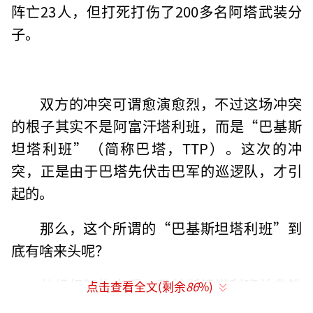
阵亡23人，但打死打伤了200多名阿塔武装分
子。
双方的冲突可谓愈演愈烈，不过这场冲突
的根子其实不是阿富汗塔利班，而是“巴基斯
坦塔利班”（简称巴塔，TTP）。这次的冲
突，正是由于巴塔先伏击巴军的巡逻队，才引
起的。
那么，这个所谓的“巴基斯坦塔利班”到
底有啥来头呢？
从组织架构来看，巴基斯坦塔利班并非铁
点击查看全文(剩余
86
%)
板一块的统一武装，而是由数十个部落武装组