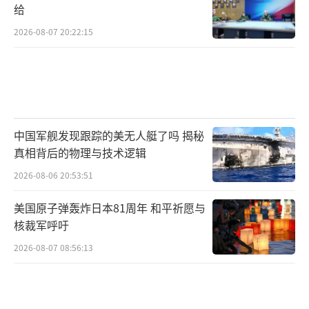
给
另一方面，阿塔对巴塔的“暧昧态度”，
2026-08-07 20:22:15
把巴基斯坦的耐心也磨没了。巴基斯坦多次让
阿塔清剿境内巴塔，但阿塔始终以“需要时
间”“避免平民伤亡”为由拖延，实则担心清
剿巴塔会引发内部普什图族成员的不满。这
中国军舰发现跟踪的美无人艇了吗 揭秘
种“嘴上答应、实际不动”的做法，让巴基斯
真相背后的物理与技术逻辑
坦从最初的好好谈，变成直接动武，双方矛盾
2026-08-06 20:53:51
越积越深。
美国原子弹轰炸日本81周年 和平祈愿与
更麻烦的是，巴塔还跟巴阿之间的“杜兰
核裁军呼吁
德线争议”绑在了一起。阿塔从来没承认过英
2026-08-07 08:56:13
国殖民时期划的杜兰线是两国边界，而巴塔主
张“普什图人住的地方自己管”，这刚好跟阿
塔对“杜兰德线”的态度对上了。