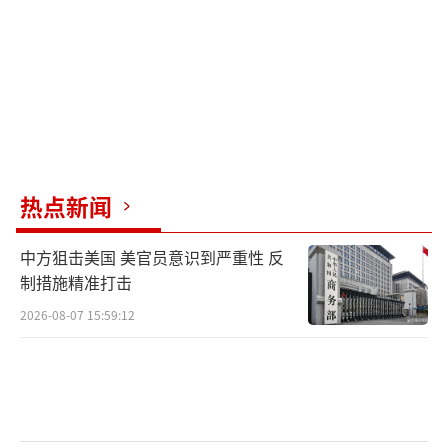
各地区的分支相对自主，里头最活跃的是
马哈苏德部落武装、奥马尔部落武装和哈卡尼
网络分支。马哈苏德部落武装待在南瓦济里斯
坦，擅长搞城市爆炸和自杀式袭击；奥马尔部
落武装控制北瓦济里斯坦，主要负责从边境往
巴基斯坦渗透；哈卡尼网络分支因为跟阿塔关
热点新闻
系特殊，专门管跨境的后勤和情报传递。
这种“核心集权+分支自治”的架构，既保
中方狙击美国 美官员意识到严重性 反
制措施精准打击
证了战略行动的统一性，又赋予分支根据本地
情况灵活作战的能力，让巴基斯坦安全部队的
2026-08-07 15:59:12
清剿行动屡屡陷入“打而不死”的困境。
巴塔的核心诉求，一直围绕“宗教和政
治”两方面，但其主张也随着局势演变不断调