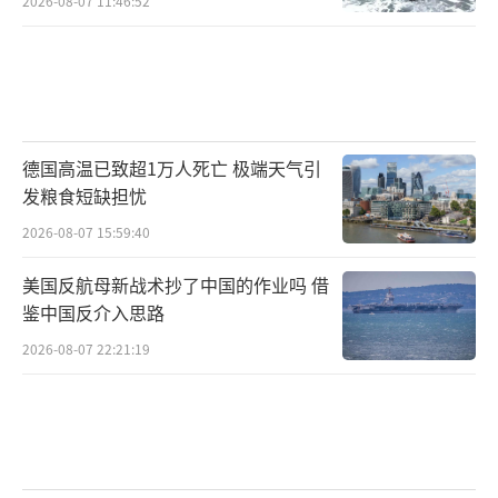
2026-08-07 11:46:52
图注：2021年阿塔重新掌权后，阿塔与巴
塔的分歧愈发明显
2021年阿塔重新掌权后，分歧更明显了。
阿塔要顾国际形象，想让其他国家承认它，所
德国高温已致超1万人死亡 极端天气引
以公开说“不允许任何人用阿富汗的地盘威胁
发粮食短缺担忧
别国”；可巴塔想靠阿富汗当“安全屋”，扩
2026-08-07 15:59:40
大对巴基斯坦的袭击，两者的利益直接冲突。
美国反航母新战术抄了中国的作业吗 借
不过，毕竟是一个民族、信一个教，双方
鉴中国反介入思路
私下还没断联系。阿塔内部很多普什图族成员
2026-08-07 22:21:19
同情巴塔，有些高层早年还支持过巴塔，所以
阿塔清剿境内的巴塔营地时，总是“雷声大、
雨点小”——表面上动动手，实际没往死里整。