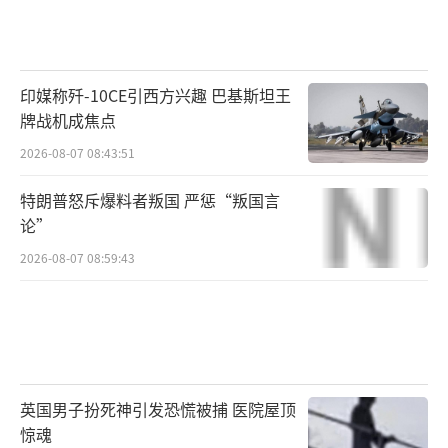
印媒称歼-10CE引西方兴趣 巴基斯坦王
牌战机成焦点
2026-08-07 08:43:51
特朗普怒斥爆料者叛国 严惩“叛国言
论”
2026-08-07 08:59:43
英国男子扮死神引发恐慌被捕 医院屋顶
惊魂