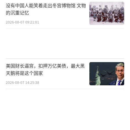
整。2007年刚成立时，该组织明确提出要在巴
没有中国人能笑着走出冬宫博物馆 文物
的沉重记忆
基斯坦开伯尔-普什图省这些部落地区，建一个
严格按伊斯兰教法管的“伊斯兰酋长国”，废
2026-08-07 09:21:01
掉巴基斯坦现在的世俗法律，还要求军队撤出
部落地区。这一诉求直接触及巴基斯坦国家主
权，成为双方长期对抗的根源。
图注：2014年后，巴军加大清剿力度，巴
美国财长逼宫，扣押万亿美债，最大黑
天鹅将是这个国家
塔活动空间有所收缩
2026-08-07 14:25:38
2014年后，巴军加大清剿力度，巴塔的诉
求分成了短期和长期。短期想让巴政府放了被
俘的成员、停止用无人机炸他们、在部落地区
实行伊斯兰教法；长期层面，仍坚持推动巴基
斯坦成为“伊斯兰国家”，把影响力扩到所有