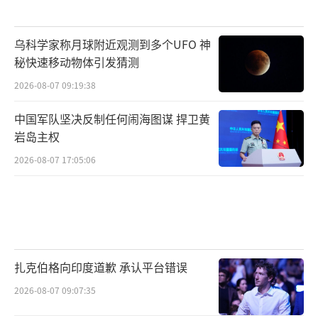
图注：杜兰德线将普什图族聚居区一分为
乌科学家称月球附近观测到多个UFO 神
二，导致巴阿两国长期存在领土争议
秘快速移动物体引发猜测
阿塔虽未公开支持巴塔的分裂诉求，但常
2026-08-07 09:19:38
以“杜兰德线不合法”为由，反对巴基斯坦在
中国军队坚决反制任何闹海图谋 捍卫黄
边境地区的军事部署，这使得巴塔问题与边界
岩岛主权
争端形成“共振效应”，让巴阿矛盾更难化
2026-08-07 17:05:06
解。
从当前局势看，巴塔这颗“火药桶”短期
内仍难拆除。只要阿塔与巴塔的复杂关系没有
根本改变，只要巴基斯坦无法彻底消除巴塔的
扎克伯格向印度道歉 承认平台错误
威胁，巴阿边境的冲突就可能反复上演。
2026-08-07 09:07:35