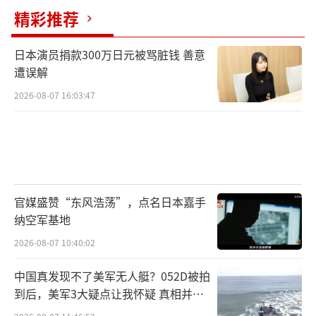
普什图人住的地方。
精彩推荐
谈及巴塔，就绕不开它与阿塔的关系。论
日本演员捐款300万日元被骂脏钱 善意
出身，两者是“一家人”——都是普什图族，信
遭误解
的意识形态也一样，早年连训练营地、武器补
2026-08-07 16:03:47
给线都共用。2001年美军打阿富汗，很多巴基
斯坦籍的武装人员与阿塔一起，撤到了巴基斯
坦部落地区，成了阿塔的“外围帮手”。
但2007年巴塔正式成立后，巴阿双方人员
官媒盛赞“东风浩荡”，点名日本嘉手
的分歧就暴露出来了。最核心的不一样是：阿
纳空军基地
塔以夺取阿富汗国家政权为核心目标，而巴塔
2026-08-07 10:40:02
专注于颠覆巴基斯坦现政，目标不同，打法和
中国真发现不了美军无人艇？052D被拍
重心自然也不一样。
到后，美军3大疑点让我怀疑 真相并非
如此