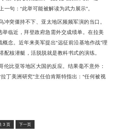
上一句：“此举可能被解读为武力展示”。
乌冲突僵持不下、亚太地区频频军演的当口。
期选举临近，拜登政府急需外交成绩单。在拉美
战概念。近年来美军提出“远征前沿基地作战”理
搭配核潜艇，活脱脱就是教科书式的演练。
哥伦比亚等地区大国的反应。结果毫不意外：
拉丁美洲研究”主任伯肯斯特指出：“任何被视
共
3
页
下一页