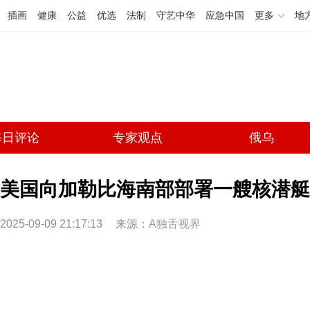
插画
健康
公益
优选
法制
守艺中华
应急中国
更多
地
每日评论
专家观点
俄乌
美国向加勒比海南部部署一艘核潜艇
2025-09-09 21:17:13
来源：
A独舌视界