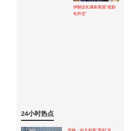
伊朗议长讽刺美国“戏剧
化外交”
24小时热点
管姚：中方对美“亮剑”反