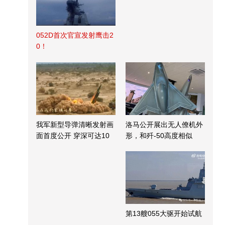
052D首次官宣发射鹰击2
0！
我军新型导弹清晰发射画
洛马公开展出无人僚机外
面首度公开 穿深可达10
形，和歼-50高度相似
米
第13艘055大驱开始试航