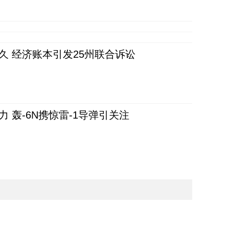
久 经济账本引发25州联合诉讼
 轰-6N携惊雷-1导弹引关注