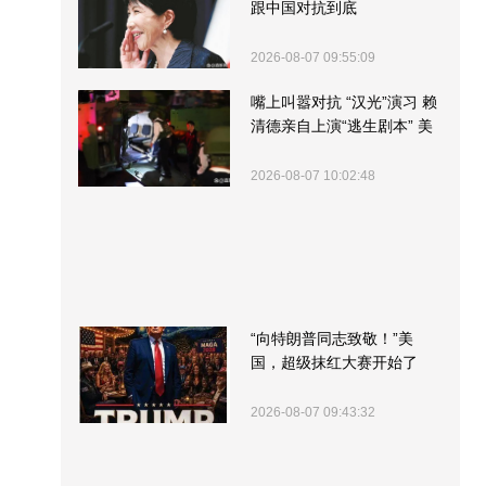
跟中国对抗到底
2026-08-07 09:55:09
嘴上叫嚣对抗 “汉光”演习 赖
清德亲自上演“逃生剧本” 美
军方围观“服务”
2026-08-07 10:02:48
“向特朗普同志致敬！”美
国，超级抹红大赛开始了
2026-08-07 09:43:32