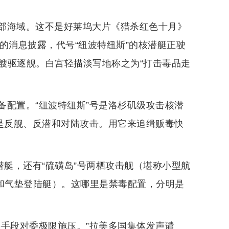
部海域。这不是好莱坞大片《猎杀红色十月》
的消息披露，代号“纽波特纽斯”的核潜艇正驶
艘驱逐舰。白宫轻描淡写地称之为“打击毒品走
备配置。“纽波特纽斯”号是洛杉矶级攻击核潜
务是反舰、反潜和对陆攻击。用它来追缉贩毒快
潜艇，还有“硫磺岛”号两栖攻击舰（堪称小型航
队和气垫登陆艇）。这哪里是禁毒配置，分明是
事手段对委极限施压。”拉美多国集体发声谴