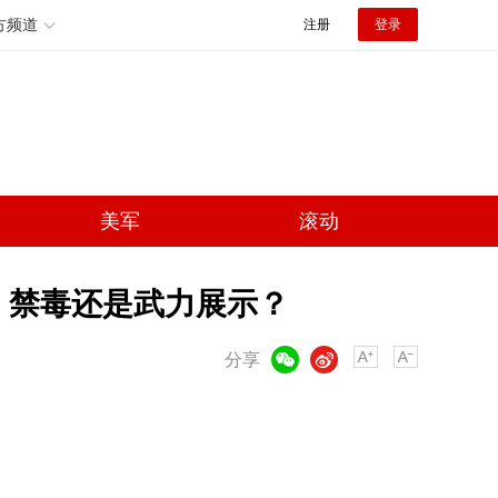
方频道
注册
登录
美军
滚动
 禁毒还是武力展示？
微信
微博
分享