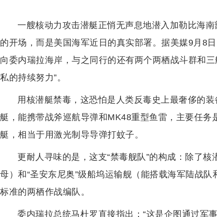
一艘核动力攻击潜艇正悄无声息地潜入加勒比海南
的开场，而是美国海军近日的真实部署。据美媒9月8日
向委内瑞拉海岸，与之同行的还有两个两栖战斗群和三
私的持续努力”。
用核潜艇禁毒，这恐怕是人类反毒史上最奢侈的装
艇，能携带战斧巡航导弹和MK48重型鱼雷，主要任
艇，相当于用激光制导导弹打蚊子。
更耐人寻味的是，这支“禁毒舰队”的构成：除了核
母）和“圣安东尼奥”级船坞运输舰（能搭载海军陆战
标准的两栖作战编队。
委内瑞拉总统马杜罗直接指出：“这是企图通过军