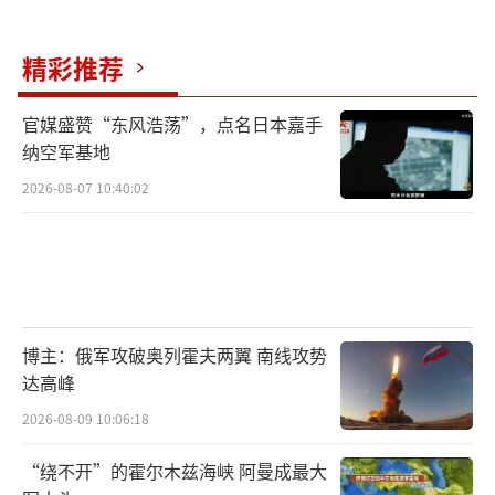
弹。
8月18日导弹照片公开时，乌军正同步发动
精彩推荐
对俄本土的袭击：凌晨，自杀无人机轰炸利斯
官媒盛赞“东风浩荡”，点名日本嘉手
基火车站；前一日，试图袭击斯摩棱斯克核电
纳空军基地
站。这些行动与泽连斯基访美行程高度重合。
2026-08-07 10:40:02
乌方借此传递双重信号：对俄威慑，展
示“鱼死网破”的能力，暗示可打击核设施；
对美示威，若美国减少援助，乌克兰仍能自主
生产远程武器持续作战。
博主：俄军攻破奥列霍夫两翼 南线攻势
部分观察家注意到，“火烈鸟”的滑轨发
达高峰
射模式和背部发动机布局类似二战纳粹德国的V
2026-08-09 10:06:18
-1飞弹。但技术层面差异显著：V-1射程仅250
“绕不开”的霍尔木兹海峡 阿曼成最大
公里，弹头850公斤，而“火烈鸟”的3000公