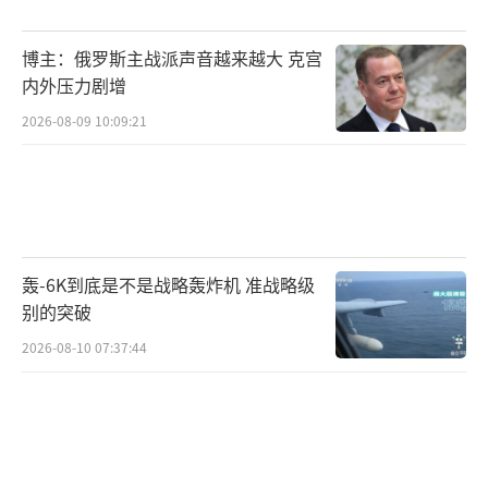
尽管“火烈鸟”是亚音速导弹，但乌军可
博主：俄罗斯主战派声音越来越大 克宫
能采用低空突防加无人机诱饵战术。此前乌军
内外压力剧增
改装图-143无人机曾成功穿透俄军防线，深入
2026-08-09 10:09:21
俄境1000公里。英国公开宣称FP-5月产能超50
枚，这一数据被“火烈鸟”直接沿用。乌克兰
国防工业正加速转型，2024年11月首批100枚
下线；2025年4月泽连斯基宣布，前线40%武
轰-6K到底是不是战略轰炸机 准战略级
器为国产，其中无人机占比95%。
别的突破
“火烈鸟”补齐了乌克兰远程打击链的最
2026-08-10 07:37:44
后一块拼图，包括短程的改装“圆面包”无人
机、中程的“海王星”反舰导弹和“格利姆-
2”弹道导弹，以及远程的“火烈鸟”巡航导