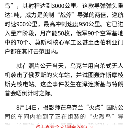
鸟”，其射程达到3000公里。这款导弹弹头重
达1吨，威力是美制“战斧”导弹的两倍，巡航
时速900公里，最高冲刺速度950公里。它已进
入量产阶段，月产能50枚，俄军90个空军基地
中的70个、莫斯科核心军工区甚至西伯利亚门
户都在其打击范围内。
就在照片公开当天，乌克兰用自杀式无人
机袭击了俄罗斯的火车站，并试图轰炸斯摩棱
斯克核电站。这些事件发生在泽连斯基与特朗
普会晤倒计时之际。
8月14日，摄影师在乌克兰“火点”国防公
司的车间内拍到了正在组装的“火烈鸟”导
弹。该导弹长6-7米，翼展6米，背部装有大型
点击查看全文(剩余
76
%)