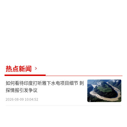
兰与米拉尼恩的合作早有伏笔，2021年双方签
署协议，由德国提供资金，在乌克兰本土建立
生产线。
生产线位于基辅等城市的地下工厂，通过
简化结构实现量产，取消折叠弹翼和集装箱发
射装置，用固定翼和滑轨替代。虽然牺牲了快
速发射能力，但大幅降低工艺难度，让地下车
热点新闻
间也能稳定组装。
如何看待印度打听雅下水电项目细节 刺
一张射程覆盖图揭示其战略价值：以乌克
探情报引发争议
兰为圆心，3000公里半径内囊括了俄罗斯70个
2026-08-09 10:04:52
空军基地、核电站、无人机工厂、导弹基地，
最远触及西伯利亚的鄂木斯克——这里是俄军战
略轰炸机部队的备用驻地。