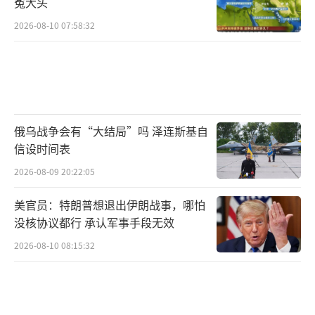
冤大头
里射程和抗干扰制导远超前者。
（责任编辑：卢其龙
2026-08-10 07:58:32
CM0882）
俄乌战争会有“大结局”吗 泽连斯基自
信设时间表
2026-08-09 20:22:05
美官员：特朗普想退出伊朗战事，哪怕
没核协议都行 承认军事手段无效
2026-08-10 08:15:32