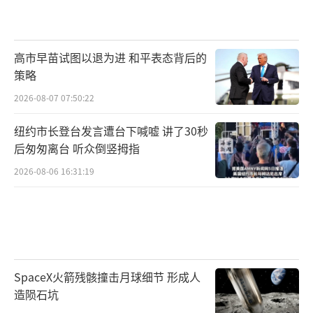
高市早苗试图以退为进 和平表态背后的
策略
2026-08-07 07:50:22
纽约市长登台发言遭台下喊嘘 讲了30秒
后匆匆离台 听众倒竖拇指
2026-08-06 16:31:19
SpaceX火箭残骸撞击月球细节 形成人
造陨石坑