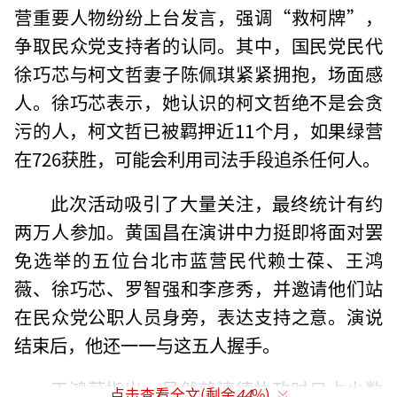
营重要人物纷纷上台发言，强调“救柯牌”，
争取民众党支持者的认同。其中，国民党民代
徐巧芯与柯文哲妻子陈佩琪紧紧拥抱，场面感
人。徐巧芯表示，她认识的柯文哲绝不是会贪
污的人，柯文哲已被羁押近11个月，如果绿营
在726获胜，可能会利用司法手段追杀任何人。
此次活动吸引了大量关注，最终统计有约
两万人参加。黄国昌在演讲中力挺即将面对罢
免选举的五位台北市蓝营民代赖士葆、王鸿
薇、徐巧芯、罗智强和李彦秀，并邀请他们站
在民众党公职人员身旁，表达支持之意。演说
结束后，他还一一与这五人握手。
王鸿薇指出，虽然赖清德执政时只占少数
点击查看全文(剩余
44
%)