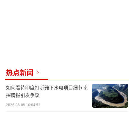
常生活的重要工具。然而，传统燃油摩托车也
带来了环境污染的问题，政府对此迅速作出反
应。去年7月，越南政府批准了《2021-2030年
国家环境保护计划》和《2050年愿景》计划，
旨在实现温室气体净零排放目标。在这一愿景
的指导下，越南规划了公路、铁路等多个领域
绿色能源转型的路线图，预计到2040年将限制
甚至停止燃油汽车和摩托车的生产与进口。这
热点新闻
标志着越南在绿色交通时代迈出了重要的一
如何看待印度打听雅下水电项目细节 刺
步，科技力量也在这一转型中发挥着重要作
探情报引发争议
用。
（责任编辑：卢其龙 CM0882）
2026-08-09 10:04:52