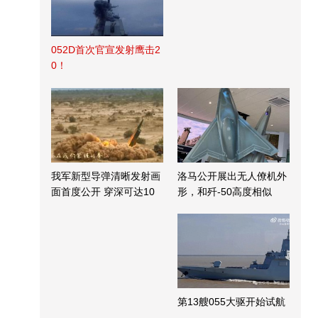
052D首次官宣发射鹰击2
0！
我军新型导弹清晰发射画
洛马公开展出无人僚机外
面首度公开 穿深可达10
形，和歼-50高度相似
米
第13艘055大驱开始试航