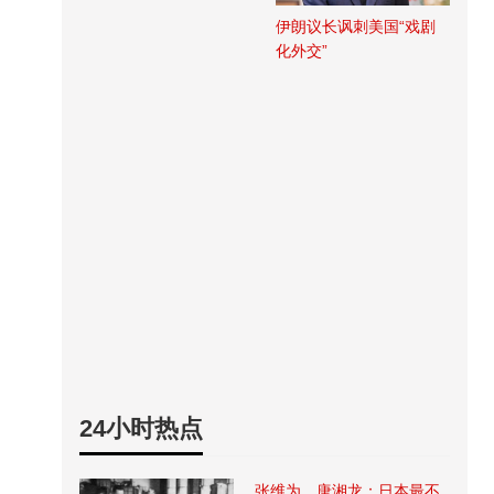
伊朗议长讽刺美国“戏剧
化外交”
24小时热点
张维为、唐湘龙：日本最不