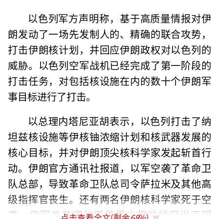
以色列军方声明称，基于高质量情报对伊
朗发动了一场先发制人的、精确的联合攻势，
打击伊朗核计划，并回应伊朗政权对以色列的
威胁。以色列空军战机已经完成了第一阶段的
打击任务，对包括核设施在内的数十个伊朗军
事目标进行了打击。
以总理内塔尼亚胡表示，以色列打击了纳
坦兹核设施等伊核铀浓缩计划和核武器发展的
核心目标，并对伊朗顶尖核科学家发起斩首行
动。伊朗官方通讯社报道，以军空袭了革命卫
队总部，导致革命卫队总司令萨拉米及其他高
级指挥官丧生。还有两名伊朗核科学家死于空
袭。伊军总参谋长巴盖里少将的状况尚不明
点击查看全文(剩余
68
%)