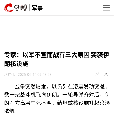
军事
专家：以军不宣而战有三大原因 突袭伊
朗核设施
蒋福伟
2025-06-14 09:43:53
战争突然爆发，以色列在凌晨发动突袭，
数十架战斗机飞向伊朗。一轮导弹齐射后，伊
朗军方高层生死不明，纳坦兹核设施升起滚滚
浓烟。