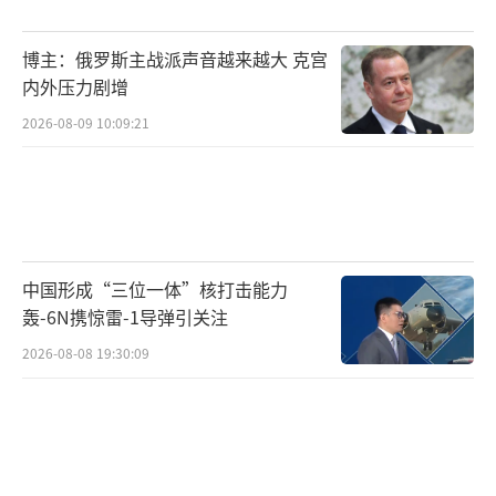
伊朗安全部门明确表示，计划对以色列予以严
博主：俄罗斯主战派声音越来越大 克宫
厉回应。但由于萨拉米等高层身亡，伊朗革命
内外压力剧增
卫队和军队指挥体系出现混乱，短期内难以迅
2026-08-09 10:09:21
速反击。伊朗最高领袖哈梅内伊需要重新捋顺
指挥体系，并考虑国内各派意见，才能决定如
何回应此次袭击。
以色列的冒险一搏已将中东地区推向危险
中国形成“三位一体”核打击能力
边缘，即将到来的谈判尚未开启，中东上空便
轰-6N携惊雷-1导弹引关注
笼罩着硝烟。中东局势的未来走向以及伊核协
2026-08-08 19:30:09
议的存续，将在很大程度上取决于德黑兰接下
来的抉择。
（责任编辑：张蕾 TT0001）