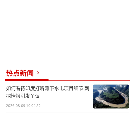
取军事行动，以免破坏谈判。美国国务卿鲁比
奥在以军突袭后发表声明，强调这是以色列单
方面行动，美国没有参与。然而，考虑到美以
关系，不排除两国在袭击上存在默契。
此次袭击针对伊朗境内诸多目标，旨在清
除伊朗革命卫队与军方高层，打击强硬保守派
力量，同时威慑改革派及温和保守派，加剧伊
热点新闻
朗内部分化。即使最终未能使伊朗改革派占据
如何看待印度打听雅下水电项目细节 刺
上风，以色列也希望通过定点打击行动从根源
探情报引发争议
上解除伊朗的核研发能力。美国可能希望通过
2026-08-09 10:04:52
提前向伊朗发出预警，确保谈判继续进行，同
时利用以色列的袭击施压伊朗。
尽管伊朗收到警报，似乎并未足够重视。