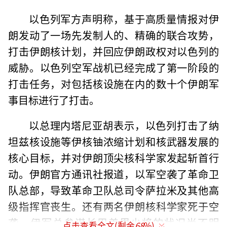
以色列军方声明称，基于高质量情报对伊
朗发动了一场先发制人的、精确的联合攻势，
打击伊朗核计划，并回应伊朗政权对以色列的
威胁。以色列空军战机已经完成了第一阶段的
打击任务，对包括核设施在内的数十个伊朗军
事目标进行了打击。
以总理内塔尼亚胡表示，以色列打击了纳
坦兹核设施等伊核铀浓缩计划和核武器发展的
核心目标，并对伊朗顶尖核科学家发起斩首行
动。伊朗官方通讯社报道，以军空袭了革命卫
队总部，导致革命卫队总司令萨拉米及其他高
级指挥官丧生。还有两名伊朗核科学家死于空
袭。伊军总参谋长巴盖里少将的状况尚不明
点击查看全文(剩余
68
%)