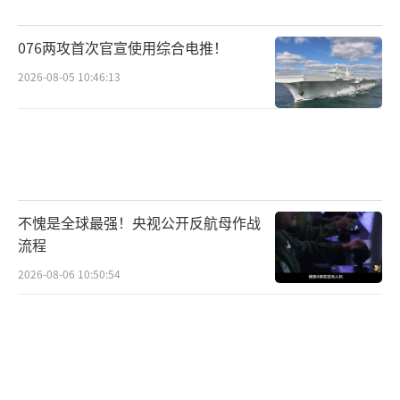
伊朗安全部门明确表示，计划对以色列予以严
076两攻首次官宣使用综合电推！
厉回应。但由于萨拉米等高层身亡，伊朗革命
2026-08-05 10:46:13
卫队和军队指挥体系出现混乱，短期内难以迅
速反击。伊朗最高领袖哈梅内伊需要重新捋顺
指挥体系，并考虑国内各派意见，才能决定如
何回应此次袭击。
以色列的冒险一搏已将中东地区推向危险
不愧是全球最强！央视公开反航母作战
边缘，即将到来的谈判尚未开启，中东上空便
流程
笼罩着硝烟。中东局势的未来走向以及伊核协
2026-08-06 10:50:54
议的存续，将在很大程度上取决于德黑兰接下
来的抉择。
（责任编辑：张蕾 TT0001）