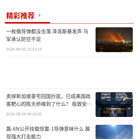
精彩推荐
一枚俄导弹都没击落 泽连斯基发声 乌
军承认防空不足
2026-08-05 22:53:19
卖掉新加坡豪宅回国抄底，已成美国政
客靶心的陈天桥嗅到了什么？ 极致安全
的追寻
2026-08-06 09:19:50
轰-6N公开挂载惊雷-1导弹意味什么 展
现强大打击能力