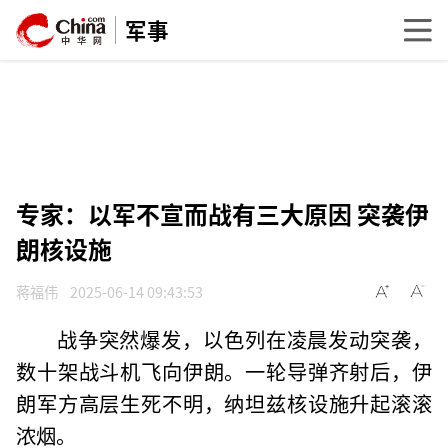
军事
专家：以军不宣而战有三大原因 突袭伊
朗核设施
蒋福伟
2025-06-14 09:43:53
战争突然爆发，以色列在凌晨发动突袭，
数十架战斗机飞向伊朗。一轮导弹齐射后，伊
朗军方高层生死不明，纳坦兹核设施升起滚滚
浓烟。