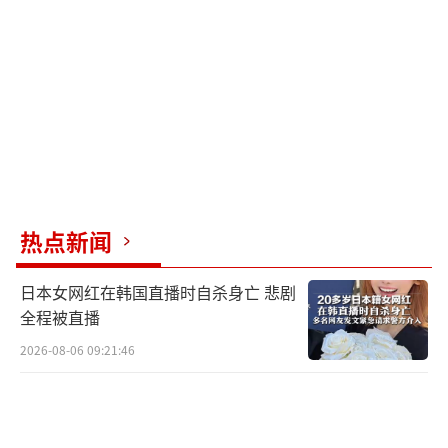
取军事行动，以免破坏谈判。美国国务卿鲁比
奥在以军突袭后发表声明，强调这是以色列单
方面行动，美国没有参与。然而，考虑到美以
关系，不排除两国在袭击上存在默契。
此次袭击针对伊朗境内诸多目标，旨在清
除伊朗革命卫队与军方高层，打击强硬保守派
力量，同时威慑改革派及温和保守派，加剧伊
热点新闻
朗内部分化。即使最终未能使伊朗改革派占据
日本女网红在韩国直播时自杀身亡 悲剧
上风，以色列也希望通过定点打击行动从根源
全程被直播
上解除伊朗的核研发能力。美国可能希望通过
2026-08-06 09:21:46
提前向伊朗发出预警，确保谈判继续进行，同
时利用以色列的袭击施压伊朗。
尽管伊朗收到警报，似乎并未足够重视。