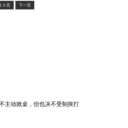
共
3
页
下一页
，不主动掀桌，但也决不受制挨打