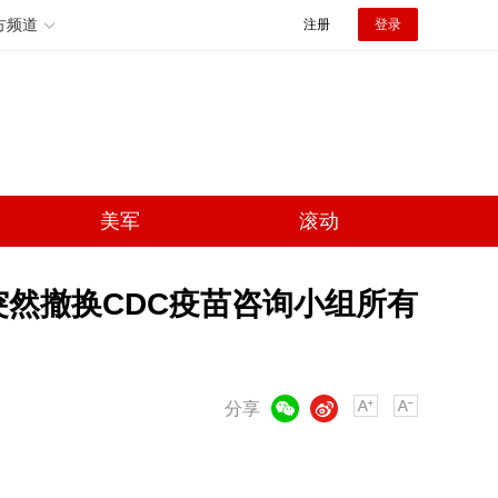
方频道
注册
登录
美军
滚动
突然撤换CDC疫苗咨询小组所有
微信
微博
分享