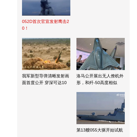
052D首次官宣发射鹰击2
0！
我军新型导弹清晰发射画
洛马公开展出无人僚机外
面首度公开 穿深可达10
形，和歼-50高度相似
米
第13艘055大驱开始试航