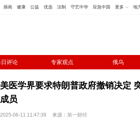
插画
健康
公益
优选
法制
守艺中华
应急中国
更多
地
每日评论
专家观点
俄乌
美医学界要求特朗普政府撤销决定 
成员
2025-06-11 11:47:39
来源：
第一财经