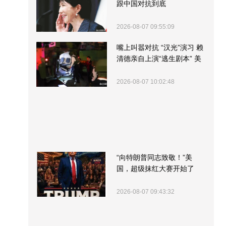
跟中国对抗到底
2026-08-07 09:55:09
嘴上叫嚣对抗 “汉光”演习 赖
清德亲自上演“逃生剧本” 美
军方围观“服务”
2026-08-07 10:02:48
“向特朗普同志致敬！”美
国，超级抹红大赛开始了
2026-08-07 09:43:32