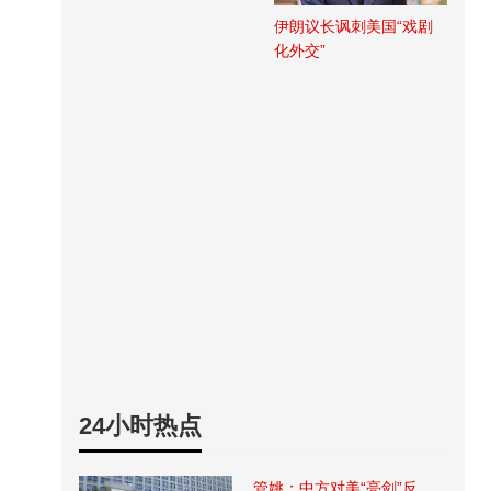
伊朗议长讽刺美国“戏剧
化外交”
24小时热点
管姚：中方对美“亮剑”反