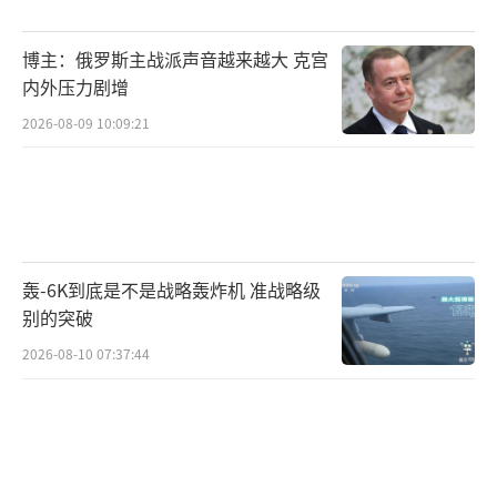
自1964年成立以来，ACIP在疫苗政策制定
博主：俄罗斯主战派声音越来越大 克宫
中发挥了重要作用。美国医学会主席斯科特表
内外压力剧增
示，解雇所有委员会成员将破坏公众信任、扰
2026-08-09 10:09:21
乱透明决策流程，并进一步助长疫苗可预防疾
病的传播。公共利益科学中心总裁彼得·卢里
表示，小罗伯特·肯尼迪用已过时的数据来证
明委员会存在利益冲突。费城儿童医院疫苗教
育中心主任保罗·奥菲特则担心，小罗伯特·
轰-6K到底是不是战略轰炸机 准战略级
肯尼迪将用持反疫苗立场的人士重新组建该委
别的突破
员会。
2026-08-10 07:37:44
实际上，ACIP长期以来是一个较为专业的
委员会，并不为人知。然而由于小罗伯特·肯
尼迪长期批评疫苗安全性，这个较为“小