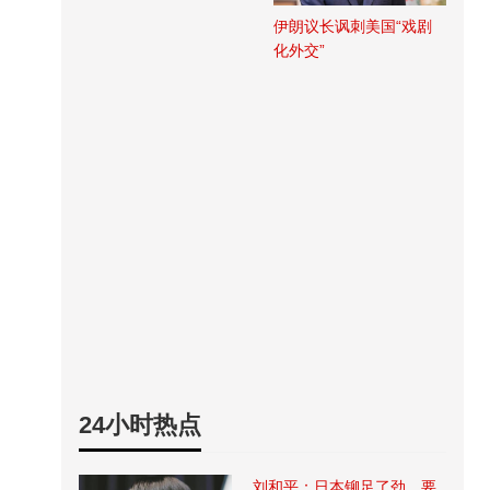
伊朗议长讽刺美国“戏剧
化外交”
24小时热点
刘和平：日本铆足了劲，要