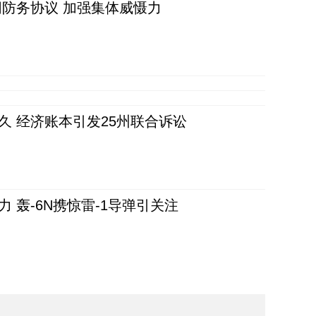
防务协议 加强集体威慑力
久 经济账本引发25州联合诉讼
 轰-6N携惊雷-1导弹引关注