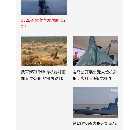
052D首次官宣发射鹰击2
0！
我军新型导弹清晰发射画
洛马公开展出无人僚机外
面首度公开 穿深可达10
形，和歼-50高度相似
米
第13艘055大驱开始试航