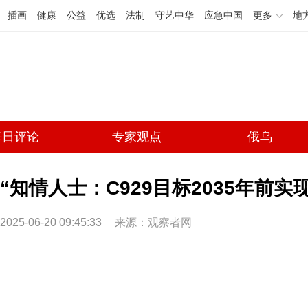
插画
健康
公益
优选
法制
守艺中华
应急中国
更多
地
每日评论
专家观点
俄乌
“知情人士：C929目标2035年前实
2025-06-20 09:45:33
来源：
观察者网