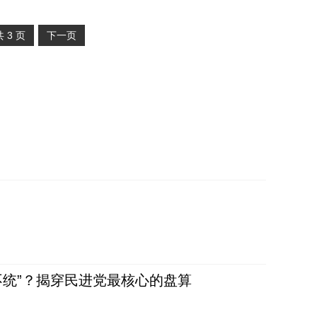
共
3
页
下一页
不统”？揭穿民进党最核心的盘算