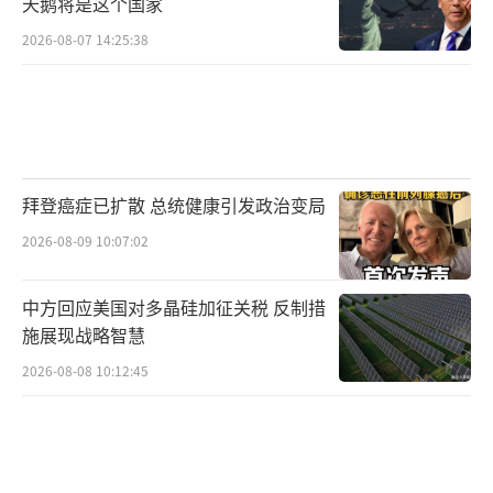
天鹅将是这个国家
重要性，但韩美关系正面临“静悄悄的危
2026-08-07 14:25:38
机”。特朗普政府回归后，诸如驻韩美军防卫
费分摊、美韩贸易协定重新谈判等敏感议题正
在一一被重新提上日程。尽管李在明在电话中
似乎和特朗普相谈甚欢，但他执政之初首先要
面对的是新一轮加征钢铝关税的最后通牒，这
拜登癌症已扩散 总统健康引发政治变局
无疑将成为他处理韩美关系的“开局难题”。
2026-08-09 10:07:02
在全球地缘对抗加剧的时代背景下，韩国
中方回应美国对多晶硅加征关税 反制措
赖以游走于中美之间的战略模糊空间正在迅速
施展现战略智慧
收窄。特朗普式同盟政策的核心只有一个关键
2026-08-08 10:12:45
词：服从。稍有迟疑，韩国就可能被贴上“战
略摇摆”甚至“不可靠”的标签。因此，李在
明政府将面临双重压力测试：如何在确保安全