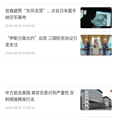
的前提下尽量拓展战略自主权；如何在承受美
方结构性压力的同时不使韩国陷入与最大贸易
官媒盛赞“东风浩荡”，点名日本嘉手
伙伴的敌对关系。这将是一场持续多年的压力
纳空军基地
测试，检验的不仅是政策技术，更是战略韧
2026-08-07 10:40:02
性。
“伊斯兰版北约”出现 三国防务协议引
发关注
李在明的当选为首尔外交提供了一次宝贵
2026-08-09 10:09:45
的重新校准窗口期。未来五年将决定韩国能否
在中美战略竞争升温的背景下探索出一条更具
斡旋余地的中间路线——在安全上维持与美国的
同盟框架，经济上稳步深化对华合作，并在多
边机制与全球治理议题上扩大自身的话语权。
中方狙击美国 美官员意识到严重性 反
成败的关键在于治理实践：李在明政府是否有
制措施精准打击
足够的政策灵活度与战略耐力，去承受双边结
2026-08-07 15:59:12
构性压力？是否有能力将“平衡术”变为“稳