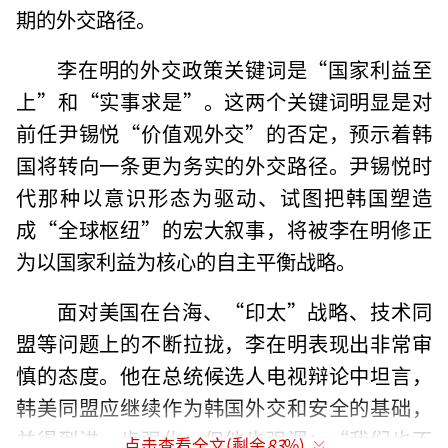
期的外交路径。
李在明的外交政策关键词是“国家利益至
上”和“实事求是”。这两个关键词明显是对
前任尹锡悦“价值观外交”的否定，预示着韩
国将转向一条更为务实的外交路径。尹锡悦时
代那种以意识形态为驱动、试图把韩国塑造
成“全球枢纽”的宏大叙事，将被李在明修正
为以国家利益为核心的自主平衡战略。
面对美国在台海、“印太”战略、技术同
盟等问题上的不断拉拢，李在明表现出非常审
慎的态度。他在总统候选人电视辩论中坦言，
韩美同盟应继续作为韩国外交和安全的基础，
并得到进一步强化；但他也强调：“我们也不
点击查看全文(剩余
83
%)