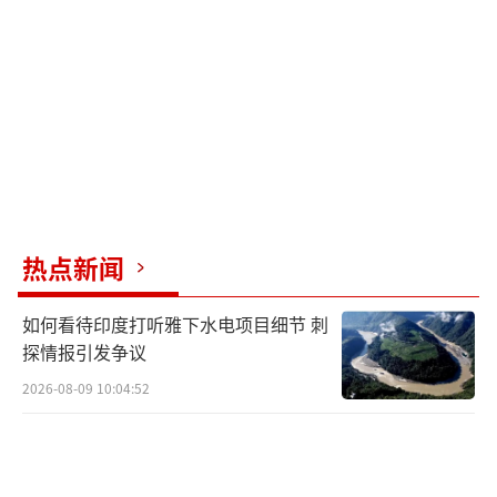
这种“战略沉默”与尹锡悦时期的“逢美
必挺”形成鲜明对比。尹锡悦执政时期，韩国
几乎是“印太战略”最激进的跟随者之一，甘
当美国棋盘上的“可靠节点”；而李在明更像
是一位谨慎的博弈者。身处大国夹缝中的韩
国，盲目站队就是灾难。他在就职演说中强
调，将展开以国家利益为导向的实用外交，从
热点新闻
务实角度审慎处理与周边国家的关系。李在明
曾明确表示，要与中国进行合作，因为过度的
如何看待印度打听雅下水电项目细节 刺
敌意既有损韩国的利益，也无益于韩美同盟。
探情报引发争议
中美都是韩国无法回避的伙伴：美国提供安
2026-08-09 10:04:52
全，中国带来繁荣，在这种结构性依赖下，任
何激烈的偏向都是不智之举。