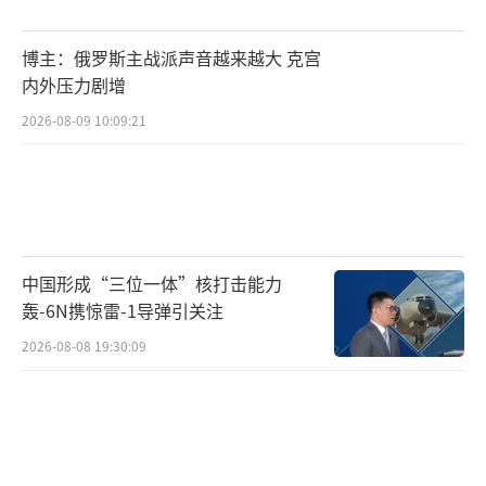
有分析指出，李在明寻求的或许是一
种“非对抗性联盟”，即在维持韩美同盟框架
博主：俄罗斯主战派声音越来越大 克宫
的前提下，争取更多战略自主权；与美国继续
内外压力剧增
合作，但不盲从美国的对华遏制逻辑；对中国
2026-08-09 10:09:21
保持合作接触，也避免落入“亲中”标签的陷
阱。相比于尹锡悦对“四方安全对话”和“AU
KUS”这类冷战式排他阵营的热情，李在明更
倾向于构建“中美韩三方合作”的新范式。把
中国形成“三位一体”核打击能力
国家命运押在中美之间的零和博弈上绝不是稳
轰-6N携惊雷-1导弹引关注
妥之举。在气候变化、公共卫生、地区稳定等
2026-08-08 19:30:09
领域寻找中美韩的共同利益才是现实选择。李
在明或许清楚，大国角力之间，最好的生存方
式不是高调表态，而是低调谋局。
然而，李在明的“非对抗性联盟”注定步