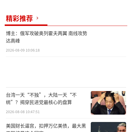
履维艰。远离美国是理想，靠近美国是现实。
精彩推荐
他曾表明，实用主义外交的基础是“坚固的韩
美同盟关系”，并强调深化韩美日合作的重要
博主：俄军攻破奥列霍夫两翼 南线攻势
性。韩国国内保守派质疑李在明“亲华反
达高峰
美”；国外，特朗普政府也在不断施加压力，
2026-08-09 10:06:18
右翼人士不断发出极端言论攻击李在明的立
场。面对双重夹击，李在明不得不释放出平衡
信号。他在接受《时代》杂志专访时谈到，285
00人的驻韩美军在美国的对华遏制策略中扮演
了非常重要的角色；同时指出特朗普政府试图
台湾一天“不独”，大陆一天“不
统”？揭穿民进党最核心的盘算
改善与俄罗斯的关系是“向中国施压的手
段”——这显然是对华盛顿的示好。
2026-08-08 10:47:51
美国财长逼宫，扣押万亿美债，最大黑
尽管李在明在就职演说中强调韩美同盟的