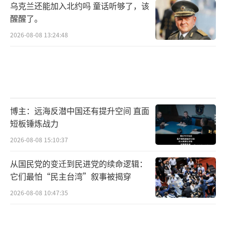
乌克兰还能加入北约吗 童话听够了，该
态结构”？
醒醒了。
如果他做到了，韩国或将成为中美战略博
2026-08-08 13:24:48
弈中的“缓冲之桥”，开创出一种既不盲从也
不冒进的外交新范式；如果失败，韩国则很可
能再度滑入简单的站队逻辑，陷入一边失血、
两边失信的恶性循环。这是李在明的挑战，也
博主：远海反潜中国还有提升空间 直面
是他的机会。这也是一个中等强国面对大国角
短板锤炼战力
力时必须付出的真实代价。
（责任编辑：张蕾 TT000
2026-08-08 15:10:37
1）
从国民党的变迁到民进党的续命逻辑：
它们最怕“民主台湾”叙事被揭穿
2026-08-08 10:47:35