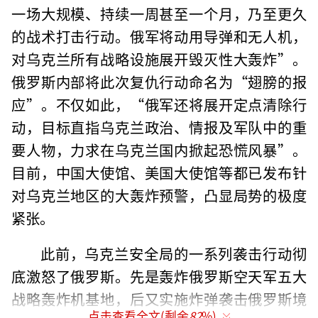
一场大规模、持续一周甚至一个月，乃至更久
的战术打击行动。俄军将动用导弹和无人机，
对乌克兰所有战略设施展开毁灭性大轰炸”。
俄罗斯内部将此次复仇行动命名为“翅膀的报
应”。不仅如此，“俄军还将展开定点清除行
动，目标直指乌克兰政治、情报及军队中的重
要人物，力求在乌克兰国内掀起恐慌风暴”。
目前，中国大使馆、美国大使馆等都已发布针
对乌克兰地区的大轰炸预警，凸显局势的极度
紧张。
此前，乌克兰安全局的一系列袭击行动彻
底激怒了俄罗斯。先是轰炸俄罗斯空天军五大
战略轰炸机基地，后又实施炸弹袭击俄罗斯境
点击查看全文(剩余
82
%)