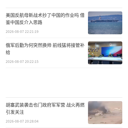
场、军事基地等关键目标的破袭行动中，处于
美国反航母新战术抄了中国的作业吗 借
严重下风。如今，俄军在遭受一系列打击后，
鉴中国反介入思路
终于决定展开强力报复。
2026-08-07 22:21:19
此外，俄军在打击手段上其实还有更多选
俄军后勤为何突然换帅 前线猛将接管补
择。比如可以使用石墨炸弹，对乌克兰实施断
给
电、断网、断水，从而极大地削弱乌克兰的战
2026-08-07 20:22:15
争潜力和民众生活保障能力。另外，俄罗斯还
可考虑实施低成本打击策略，例如通过特工渗
透，尝试将乌克兰的F - 16、幻影2000等先进战
机，甚至瑞典预警机开回俄罗斯，这不仅能削
弱乌克兰空军力量，还能获取重要军事装备用
胡塞武装袭击也门政府军军营 战火再燃
引发关注
于研究。此次，俄罗斯已到了必须强硬的时
候，若再不果断轰炸乌克兰基础设施，未来必
2026-08-07 20:28:04