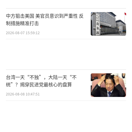
夫、敖德萨和第聂伯罗彼得罗夫斯克地区，为
乌克兰武装部队服务的众多军事设施和企业已
中方狙击美国 美官员意识到严重性 反
遭到摧毁。在苏梅地区布迪尔卡，俄军发射15
制措施精准打击
架伊朗“小摩托”沙赫德 - 136自杀式无人机，
2026-08-07 15:59:12
轰炸了为乌克兰苏梅地区机械化部队供应燃料
和润滑油的乌克兰生态能源股份公司。在敖德
萨，储存用于生产无人海上平台燃料化学成分
的海关货运站被摧毁；邻近的切尔诺莫尔斯
台湾一天“不独”，大陆一天“不
克，乌克兰军队的仓库和维修基地附近发生爆
统”？揭穿民进党最核心的盘算
炸；在斯捷潘诺夫卡和科罗维亚尔，乌克兰武
2026-08-08 10:47:51
装部队第44独立机械化旅和第77联合空降旅的
阵地遭到袭击；在哈尔科夫，一处维修北约坦
克和装甲车的“机械制造厂”也未能幸免，一
座超1000平方米的建筑被夷为平地。