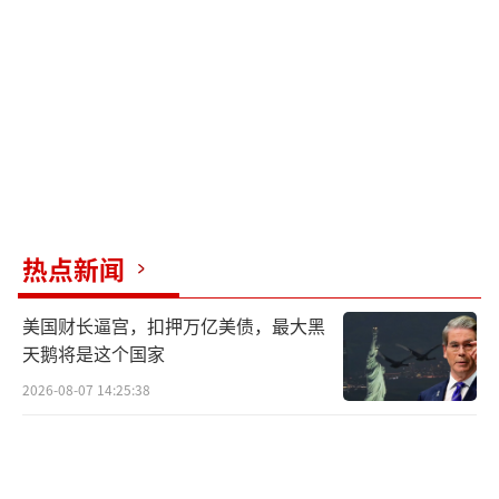
200枚导弹，涵盖多种类型。
反观乌克兰，其防空能力却极为有限。据
美国专家杰里米·德特默称，乌克兰军队目前
仅剩下8个“爱国者”防空导弹发射装置，且其
中仅有6个能够正常运转，容量也捉襟见肘。若
要保卫整个乌克兰，按照需求估算，需要200
个“爱国者”防空导弹发射装置。在这样悬殊
热点新闻
的力量对比下，乌克兰在即将到来的俄军报复
美国财长逼宫，扣押万亿美债，最大黑
行动中，防空压力可想而知。早在6月4日深
天鹅将是这个国家
夜，俄军便已提前展开行动，出动95架无人机
2026-08-07 14:25:38
轰炸乌克兰全境。乌克兰防空司令部宣称击落
了其中36架，另有25架可能因电子战压制而坠
毁。但实际上，在苏梅、顿涅茨克、哈尔科