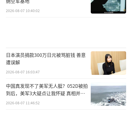
纳空军基地
标。毕竟乌克兰作为欧洲国土面积第一大国
2026-08-07 10:40:02
（俄罗斯欧洲部分除外），当前战争涉及区域
仅为乌东八州部分地区，第聂伯河上仍有24座
桥梁，这些关键基础设施一旦被破坏，将对乌
克兰的战争支撑能力和民众生活造成极大冲
击。在定点清除方面，乌克兰军方和当局高层
日本演员捐款300万日元被骂脏钱 善意
遭误解
早该成为俄方目标。此前，俄罗斯似乎并未采
2026-08-07 16:03:47
取有效行动。例如，乌克兰军事情报局局长布
达诺夫、乌克兰安全局局长马柳克等关键人
中国真发现不了美军无人艇？052D被拍
物，俄罗斯完全可以选择对其进行清除，即便
到后，美军3大疑点让我怀疑 真相并非
如此
不针对泽连斯基，打击其他重要高官也能对乌
2026-08-07 11:46:52
克兰决策层造成重大影响。然而，俄罗斯在乌
克兰的情报和特工活动强度远不及乌克兰在俄
罗斯的活动，导致在敌后破袭，尤其是针对机