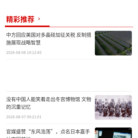
对于俄军即将展开的全面报复，英国《每
日邮报》也发出了惊悚警告：“普京知晓核报
精彩推荐
复性攻击将迫使乌克兰投降，他可能采取的四
中方回应美国对多晶硅加征关税 反制措
种打击方式，而我们无力阻止这场浩劫。俄罗
施展现战略智慧
斯遭受的重创远超克里姆林宫预期，乌克兰特
2026-08-08 10:12:45
种部队深入俄领土的行动造成了巨大破坏，乌
克兰必将遭到报复，普京绝不可能对如此毁灭
性袭击坐视不理。”甚至猜测普京可能采取袭
击乌克兰机场，杀死包括英国士兵在内的北约
专家，更甚者，向乌克兰城市如敖德萨或基辅
没有中国人能笑着走出冬宫博物馆 文物
投掷核弹等极端行动。从战略角度来看，若俄
的沉重记忆
罗斯展开全面报复，乌克兰境内众多战略设施
2026-08-07 09:21:01
都将面临被轰炸的风险。诸如电站、水坝、油
官媒盛赞“东风浩荡”，点名日本嘉手
罐、港口、机场、铁路仓库等，皆是重要目